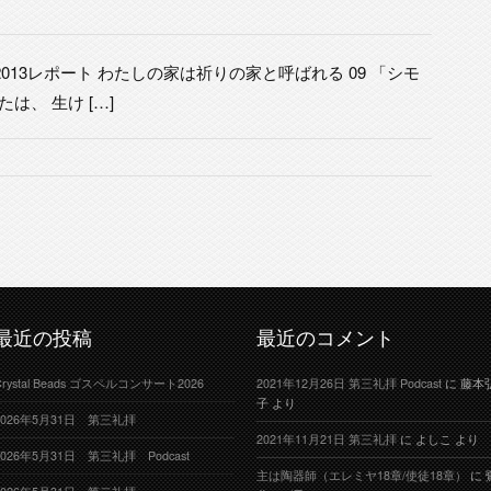
013レポート わたしの家は祈りの家と呼ばれる 09 「シモ
は、 生け […]
最近の投稿
最近のコメント
Crystal Beads ゴスペルコンサート2026
2021年12月26日 第三礼拝 Podcast
に
藤本
子
より
2026年5月31日 第三礼拝
2021年11月21日 第三礼拝
に
よしこ
より
2026年5月31日 第三礼拝 Podcast
主は陶器師（エレミヤ18章/使徒18章）
に