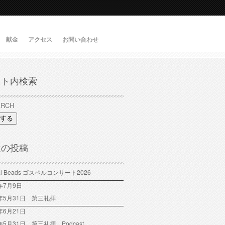
献金
アクセス
お問い合わせ
イト内検索
する
近の投稿
tal Beads ゴスペルコンサート2026
6年7月9日
6年5月31日 第三礼拝
年6月21日
6年5月31日 第三礼拝 Podcast