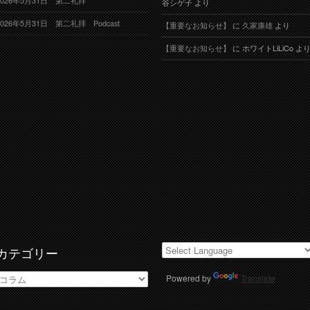
2026年5月31日 第二礼拝
谷シゲ子
より
2026年5月31日 第二礼拝 Podcast
【重要なお知らせ】
に
久家康雄
より
【重要なお知らせ】
に
ホワイトLiLiCo
よ
カテゴリー
カ
Powered by
Translate
テ
ゴ