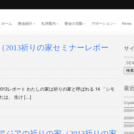
ホーム
教会紹介
»
礼拝案内
»
教会の活動
»
デボーション
»
News
2013祈りの家セミナーレポー
サ
検索
最
013レポート わたしの家は祈りの家と呼ばれる 14 「シモ
は、 生け […]
Crys
202
202
2026
ジアの祈りの家（2013祈りの家
202