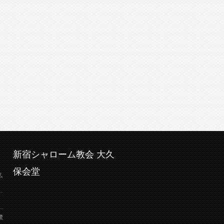
新宿シャローム教会 大久
保会堂
弘
鷺