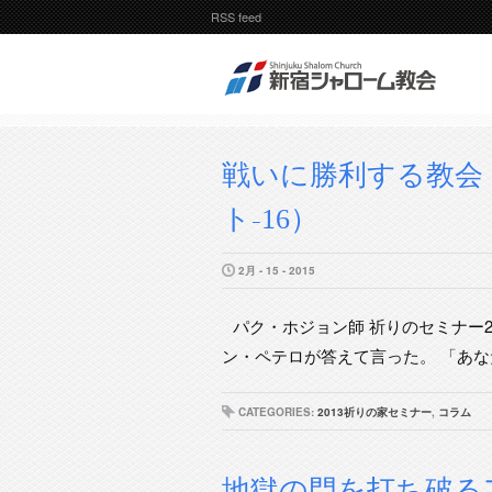
RSS feed
戦いに勝利する教会（
ト-16）
2月 - 15 - 2015
パク・ホジョン師 祈りのセミナー2
ン・ペテロが答えて言った。 「あなた
CATEGORIES:
2013祈りの家セミナー
,
コラム
地獄の門を打ち破るア