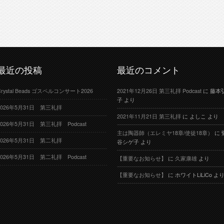
最近の投稿
最近のコメント
Crystal Beads ゴスペルコンサート2026
2021年12月26日 第三礼拝 Podcast
に
藤本
子
より
2026年5月31日 第三礼拝
2021年11月21日 第三礼拝
に
よしこ
より
2026年5月31日 第三礼拝 Podcast
主は陶器師（エレミヤ18章/使徒18章）
に
2026年5月31日 第二礼拝
谷シゲ子
より
2026年5月31日 第二礼拝 Podcast
【重要なお知らせ】
に
久家康雄
より
【重要なお知らせ】
に
ホワイトLiLiCo
よ