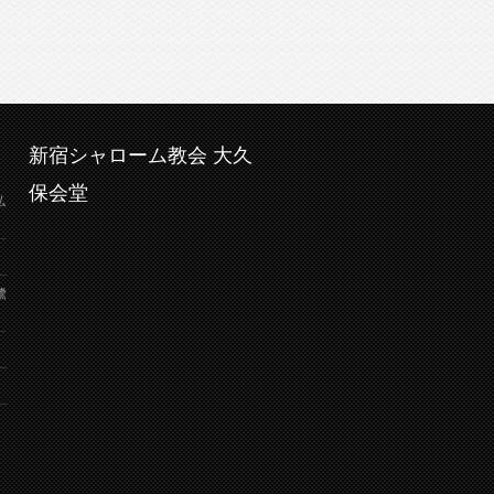
新宿シャローム教会 大久
保会堂
弘
鷺
り