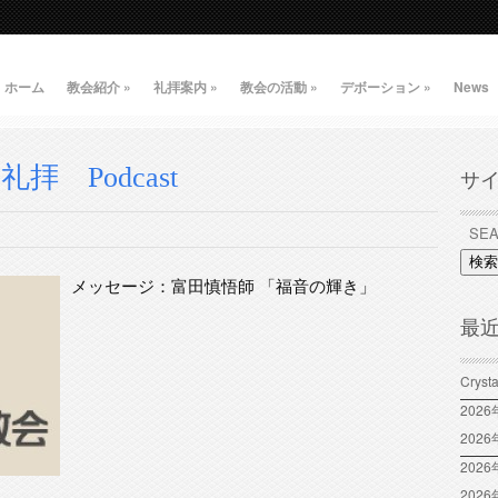
ホーム
教会紹介
»
礼拝案内
»
教会の活動
»
デボーション
»
News
礼拝 Podcast
サ
検索
メッセージ：富田慎悟師 「福音の輝き」
最
Crys
202
202
2026
202