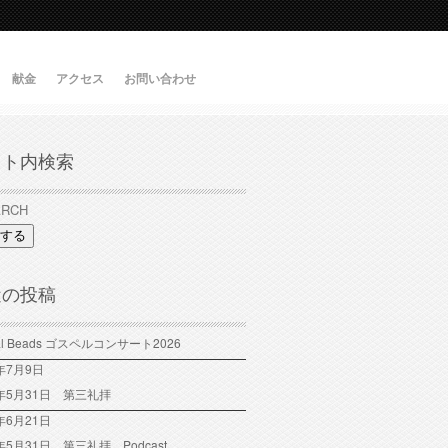
献金
アクセス
お問い合わせ
イト内検索
する
近の投稿
tal Beads ゴスペルコンサート2026
6年7月9日
6年5月31日 第三礼拝
年6月21日
6年5月31日 第三礼拝 Podcast