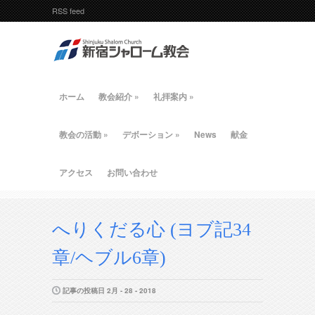
RSS feed
ホーム
教会紹介
»
礼拝案内
»
教会の活動
»
デボーション
»
News
献金
アクセス
お問い合わせ
へりくだる心 (ヨブ記34
章/ヘブル6章)
記事の投稿日 2月 - 28 - 2018