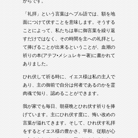
からです。
「礼拝」という言葉はヘブル語では、額を地
面につけて伏すことを意味します。そうする
ことによって、私たちは単に御言葉を繰り返
すだけではなく、その時間を主への礼拝とし
て捧げることが出来るということが、血潮の
祈りの本(アテフ•メシュレキー著)に書かれて
ありました。
ひれ伏して祈る時に、イエス様は私の主人で
あり、主の御前で自分は何者であるのかを霊
肉魂で知り、認めることができます。
我が家でも毎日、朝昼晩とひれ伏す祈りを捧
げています。主にひれ伏す度に、悔い改めの
言葉が溢れてきます。そして、ひれ伏す礼拝
をするとイエス様の豊かさ、平和、従順が心