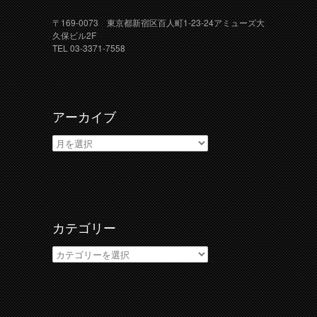
〒169-0073 東京都新宿区百人町1-23-24アミューズ大
久保ビル2F
TEL 03-3371-7558
アーカイブ
ア
ー
カ
イ
ブ
カテゴリー
カ
テ
ゴ
リ
ー