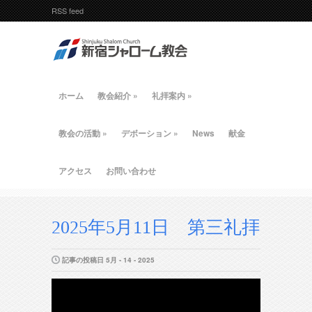
RSS feed
ホーム
教会紹介
»
礼拝案内
»
教会の活動
»
デボーション
»
News
献金
アクセス
お問い合わせ
2025年5月11日 第三礼拝
記事の投稿日 5月 - 14 - 2025