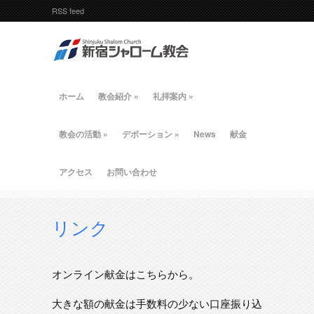
RSS feed
ホーム
教会紹介
»
礼拝案内
»
教会の活動
»
デボーション
»
News
献金
アクセス
お問い合わせ
リンク
オンライン献金はこちらから。
大きな額の献金は手数料の少ない口座振り込