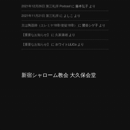
2021年12月26日 第三礼拝 Podcast
に
藤本弘子
より
2021年11月21日 第三礼拝
に
よしこ
より
主は陶器師（エレミヤ18章/使徒18章）
に
鷺谷シゲ子
より
【重要なお知らせ】
に
久家康雄
より
【重要なお知らせ】
に
ホワイトLiLiCo
より
新宿シャローム教会 大久保会堂