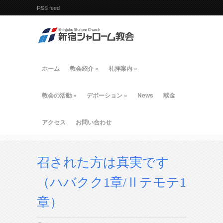
RSS feed
ホーム
教会紹介
»
礼拝案内
»
教会の活動
»
デボーション
»
News
献金
アクセス
お問い合わせ
召された方は真実です
（ハバクク1章/Ⅱテモテ1
章）