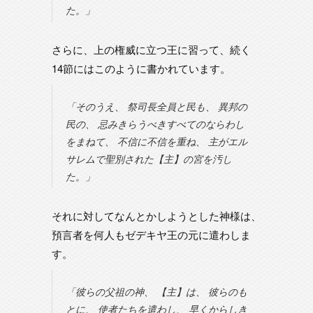
た。」
さらに、上の権威に立つ王に習って、続く
14節にはこのように書かれています。
「そのうえ、 祭司長全員と民も、 異邦の
民の、 忌みきらうべきすべてのならわし
をまねて、 不信に不信を重ね、 主がエル
サレムで聖別された【主】の宮を汚し
た。」
それに対してなんとかしようとした神様は、
預言者を何人もゼデキヤ王の元に遣わしま
す。
「彼らの父祖の神、 【主】は、 彼らのも
とに、 使者たちを遣わし、 早くからしき