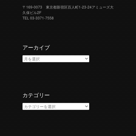
〒169-0073 東京都新宿区百人町1-23-24アミューズ大
久保ビル2F
TEL 03-3371-7558
アーカイブ
ア
ー
カ
イ
ブ
カテゴリー
カ
テ
ゴ
リ
ー