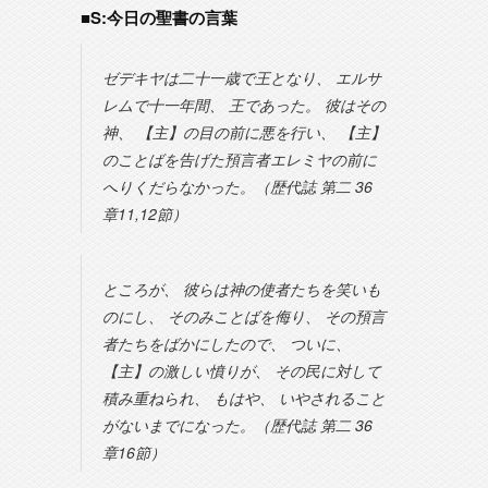
■S:今日の聖書の言葉
ゼデキヤは二十一歳で王となり、 エルサ
レムで十一年間、 王であった。 彼はその
神、 【主】の目の前に悪を行い、 【主】
のことばを告げた預言者エレミヤの前に
へりくだらなかった。（歴代誌 第二 36
章11,12節）
ところが、 彼らは神の使者たちを笑いも
のにし、 そのみことばを侮り、 その預言
者たちをばかにしたので、 ついに、
【主】の激しい憤りが、 その民に対して
積み重ねられ、 もはや、 いやされること
がないまでになった。（歴代誌 第二 36
章16節）