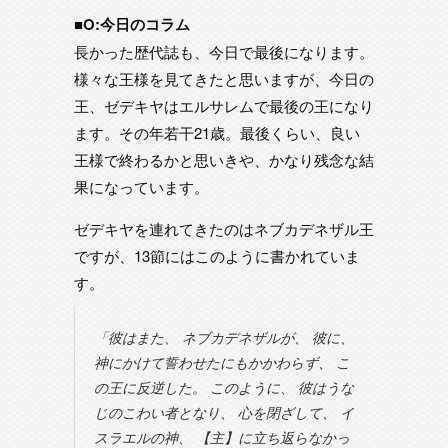
■O:今日のコラム
長かった歴代誌も、今日で最後になります。
様々な王様を見てきたと思いますが、今日の
王、ゼデキヤはエルサレムで最後の王になり
ます。その年若干21歳。最後くらい、良い
王様で終わるかと思いきや、かなり残念な結
果になっています。
ゼデキヤを連れてきたのはネブカデネザル王
ですが、13節にはこのように書かれていま
す。
「彼はまた、 ネブカデネザルが、 彼に、
神にかけて誓わせたにもかかわらず、 こ
の王に反逆した。 このように、 彼はうな
じのこわい者となり、 心を閉ざして、 イ
スラエルの神、 【主】に立ち返らなかっ