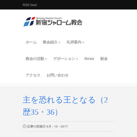
RSS feed
ホーム
教会紹介
»
礼拝案内
»
教会の活動
»
デボーション
»
News
献金
アクセス
お問い合わせ
主を恐れる王となる（2
歴35・36）
記事の投稿日 8月 - 10 - 2017