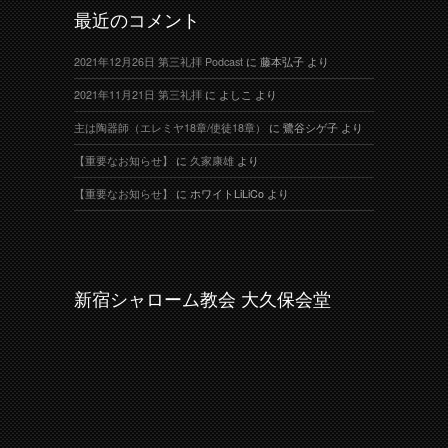
最近のコメント
2021年12月26日 第三礼拝 Podcast
に
藤本弘子
より
2021年11月21日 第三礼拝
に
よしこ
より
主は陶器師（エレミヤ18章/使徒18章）
に
鷺谷シゲ子
より
【重要なお知らせ】
に
久家康雄
より
【重要なお知らせ】
に
ホワイトLiLiCo
より
新宿シャローム教会 大久保会堂