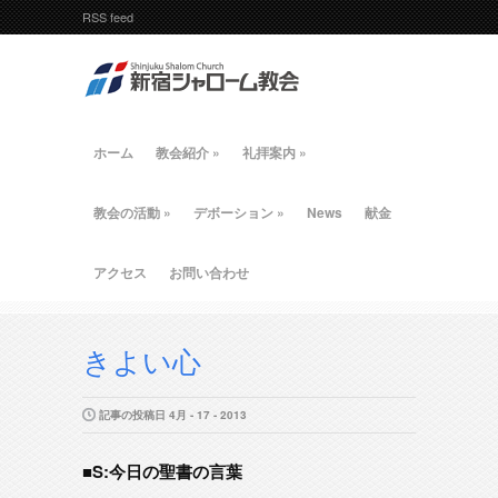
RSS feed
ホーム
教会紹介
»
礼拝案内
»
教会の活動
»
デボーション
»
News
献金
アクセス
お問い合わせ
きよい心
記事の投稿日 4月 - 17 - 2013
■S:今日の聖書の言葉