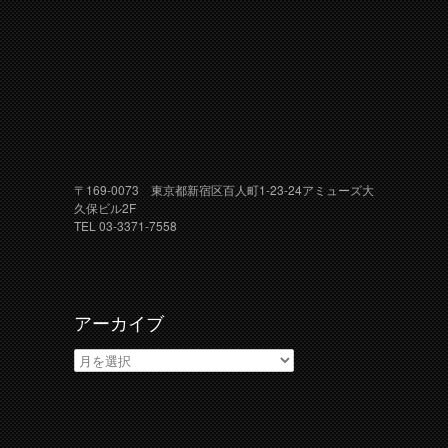
〒169-0073 東京都新宿区百人町1-23-24アミューズ大
久保ビル2F
TEL 03-3371-7558
アーカイブ
ア
ー
カ
イ
ブ