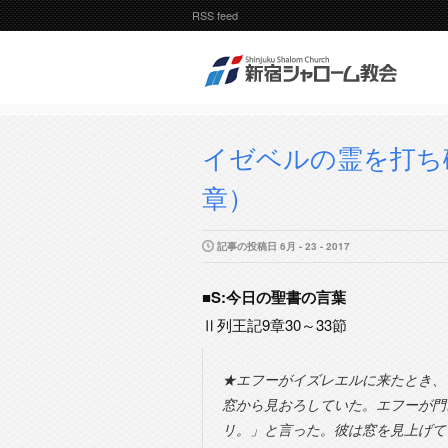
RSS feed
イゼベルの霊を打ち破
章）
記事の投稿日 6月 - 23 - 2017
■S:今日の聖書の言葉
Ⅱ列王記9章30～33節
★エフーがイズレエルに来たとき、
窓から見おろしていた。エフーが門
リ。」と言った。彼は窓を見上げて