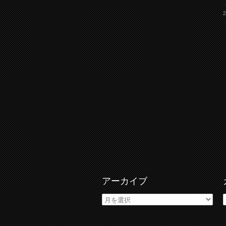
アーカイブ
ア
ー
カ
イ