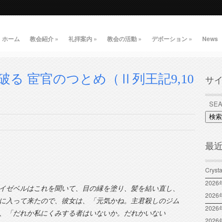
ホーム
教会紹介
»
礼拝案内
»
教会の活動
»
デボーション
»
News
る 宦官のつとめ（Ⅱ列王記9,10
サ
検索
最
Crys
202
イゼベルはこれを聞いて、目の縁を塗り、髪を結い直し、
202
に入って来たので、彼女は、「元気かね。主君殺しのジム
2026
、「だれか私にくみする者はいないか。だれかいない
202