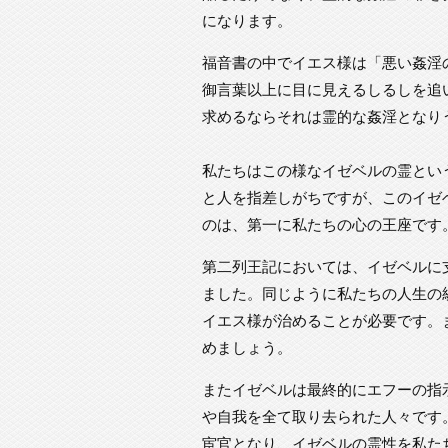
になります。
福音書の中でイエス様は「悪い姦淫
御言葉以上に目に見えるしるしを追
求めるならそれは霊的な姦淫となり
私たちはこの様なイゼベルの霊とい
と人を指差しがちですが、このイゼ
のは、第一に私たちの心の王座です
第二列王記においては、イゼベルに
ました。同じように私たちの人生の
イエス様が治めることが必要です。
めましょう。
またイゼベルは最終的にエフーの指
や自我を全て取り去られた人々です
宦官となり、イゼベルの霊性を私た