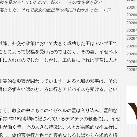
彼を見おろしていたので、彼が、「その女を突き落と
2026
落とした。それで彼女の血は壁や馬にはねかかった。エフ
202
2026
202
2026
以降、外交や政策において大きく成功した王はアハブ王で
202
ことによって祝福を受けたのではなく、その妻、イゼベル
2026
手に入れたのでした。しかし、主の目にそれは非常に大き
202
2026
ず霊的な影響が関わっています。ある地域の知事は、その
目に必ず占い師のところに行きアドバイスを受ける。とい
なく、教会の中にもこのイゼベルの霊は入り込み、霊的な
示録2章18節以降に記されているテアテラの教会には、イゼ
ルが働く時、その大きな特徴は、人々が実際的な不品行に
犯し、偽預言や行き過ぎた霊的なしるしばかりを求める様