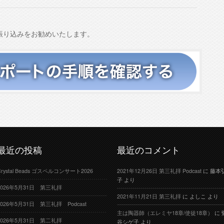
振り込みをお勧めいたします。
最近の投稿
最近のコメント
Crystal Beads ゴスペルコンサート2026
2021年12月26日 第三礼拝 Podcast
に
藤本
子
より
2026年5月31日 第三礼拝
2021年11月21日 第三礼拝
に
よしこ
より
2026年5月31日 第三礼拝 Podcast
主は陶器師（エレミヤ18章/使徒18章）
に
2026年5月31日 第二礼拝
谷シゲ子
より