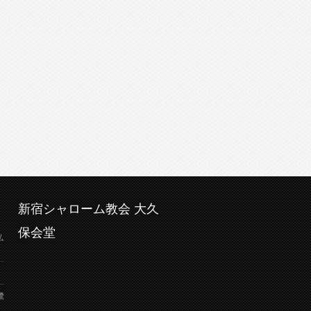
新宿シャローム教会 大久
保会堂
弘
鷺