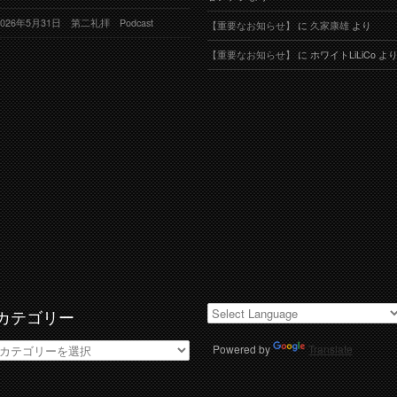
2026年5月31日 第二礼拝 Podcast
【重要なお知らせ】
に
久家康雄
より
【重要なお知らせ】
に
ホワイトLiLiCo
よ
カテゴリー
カ
Powered by
Translate
テ
ゴ
リ