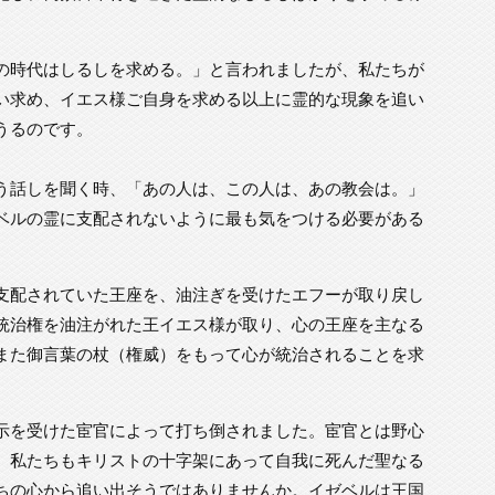
の時代はしるしを求める。」と言われましたが、私たちが
い求め、イエス様ご自身を求める以上に霊的な現象を追い
うるのです。
う話しを聞く時、「あの人は、この人は、あの教会は。」
ベルの霊に支配されないように最も気をつける必要がある
。
支配されていた王座を、油注ぎを受けたエフーが取り戻し
統治権を油注がれた王イエス様が取り、心の王座を主なる
また御言葉の杖（権威）をもって心が統治されることを求
示を受けた宦官によって打ち倒されました。宦官とは野心
。私たちもキリストの十字架にあって自我に死んだ聖なる
ちの心から追い出そうではありませんか。イゼベルは王国