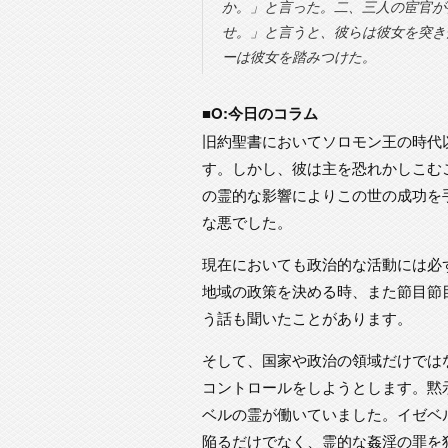
か。」と言った。二、三人の宦官が
せ。」と言うと、彼らは彼女を突き
ーは彼女を踏みつけた。
■O:今日のコラム
旧約聖書においてソロモン王の時代
す。しかし、彼は主を恐れかしこむ
の霊的な影響によりこの世の成功を
な悪でした。
現在においても政治的な活動には必
地域の政策を決める時、また節目節
う話も聞いたことがあります。
そして、国家や政治の領域だけでは
コントロールをしようとします。黙
ベルの霊が働いていました。イゼベ
陥るだけでなく、霊的な姦淫の罪を