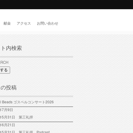
献金
アクセス
お問い合わせ
イト内検索
する
近の投稿
tal Beads ゴスペルコンサート2026
6年7月9日
6年5月31日 第三礼拝
年6月21日
6年5月31日 第三礼拝 Podcast