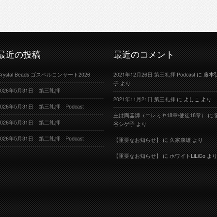
最近の投稿
最近のコメント
Crystal Beads ゴスペルコンサート2026
2021年12月26日 第三礼拝 Podcast
に
藤本
子
より
2026年5月31日 第三礼拝
2021年11月21日 第三礼拝
に
よしこ
より
2026年5月31日 第三礼拝 Podcast
主は陶器師（エレミヤ18章/使徒18章）
に
2026年5月31日 第二礼拝
谷シゲ子
より
2026年5月31日 第二礼拝 Podcast
【重要なお知らせ】
に
久家康雄
より
【重要なお知らせ】
に
ホワイトLiLiCo
よ