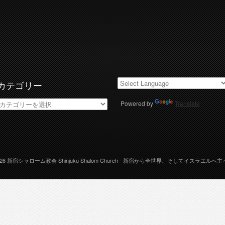
カテゴリー
カ
Powered by
Translate
テ
ゴ
リ
ー
026
新宿シャローム教会 Shinjuku Shalom Church
- 新宿から全世界、そしてイスラエルへ主