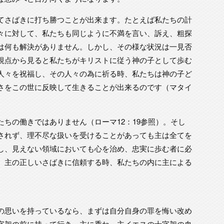
てさばきに打ち勝つことが出来ます。たとえば私たちの計
々に対して、私たちも同じように不満を言い、訴え、粗探
は何も解決がありません。しかし、その様な状況は一見否
視点から見ると私たちがキリストに従う神の子として歩む
人々を祝福し、その人々の為に祈る時、私たちは神の子ど
さをこの世に反映して生きることが出来るのです（マタイ
ちの働きではありません（ローマ12：19参照）。そし
されず、理不尽な扱いを受けることがあっても主は全てを
し、見えない領域においても心を治め、忠実に歩む者に必
。主の正しいさばきに信頼する時、私たちの内に主による
の思いを持っているなら、まずは自分自身の罪を悔い改め
字架の前に持って行き、主に委ね、主イエスの十字架の血