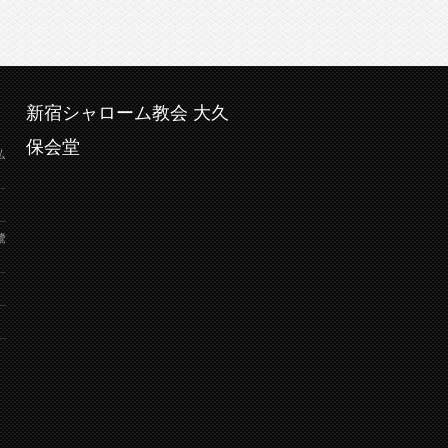
新宿シャローム教会 大久
保会堂
弘
鷺
り