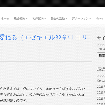
ホーム
教会紹介
»
礼拝案内
»
教会の活動
»
デボーション
»
News
委ねる（エゼキエル32章/Ⅰコリ
サ
検索
最
Crys
202
られるまでは、何についても、先走ったさばきをしてはい
202
事も明るみに出し、心の中のはかりごとも明らかにされま
2026
称賛が届くのです。
202