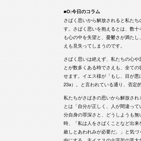
■O:今日のコラム
さばく思いから解放されると私たち
す。さばく思いを抱えるとは、数十
も心の中を失望と、憂鬱さが満たし
えも見失ってしまうのです。
さばく思いは絶えず、私たちの心や
とが数多くある時でさえも、全ての
せます。イエス様が「もし、目が悪
23a）。と言われている通り、否
私たちがさばきの思いから解放され
とは「自分が正しく、人が間違って
分自身の罪深さと、どうしようも無
時、「私は人をさばくことなど出来
赦しとあわれみが必要だ。」と気づ
由にする、主イエスの十字架の莫大