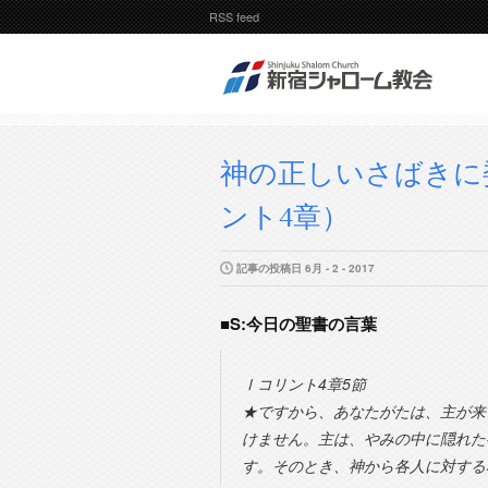
RSS feed
神の正しいさばきに
ント4章）
記事の投稿日 6月 - 2 - 2017
■S:今日の聖書の言葉
Ⅰコリント4章5節
★ですから、あなたがたは、主が来
けません。主は、やみの中に隠れた
す。そのとき、神から各人に対する