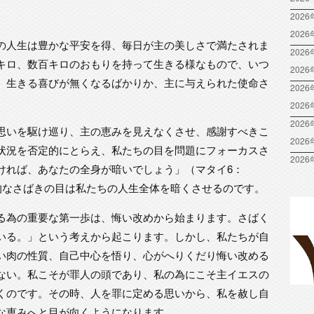
2026
202
の人生は豊かな平安を得、毎日が主の美しさで満たされま
2026
キロ、数百キロのおもりを持って生きる様なもので、いつ
202
、生きる喜びが無くなるばかりか、主に与えられた使命さ
2026
202
2026
思いを駆け巡り、主の恵みを見えなくさせ、感謝すべきこ
202
状況を否定的にとらえ、私たちの目を問題にフォーカスさ
2026
ければ、あなたの全身が暗いでしょう」（マタイ6：
定的なさばきの目は私たちの人生全体を暗くさせるのです。
る為の重要な第一歩は、悔い改めから始まります。さばく
いる。」という考えから起こります。しかし、私たちが自
い肉の性質、自己中心を悟り、心がへりくだり悔い改める
ない。私こそが罪人の頭であり、私の為にこそ主イエスの
くのです。その時、人を罪に定める思いから、私を赦し自
な恵みへと目が向くようになります。