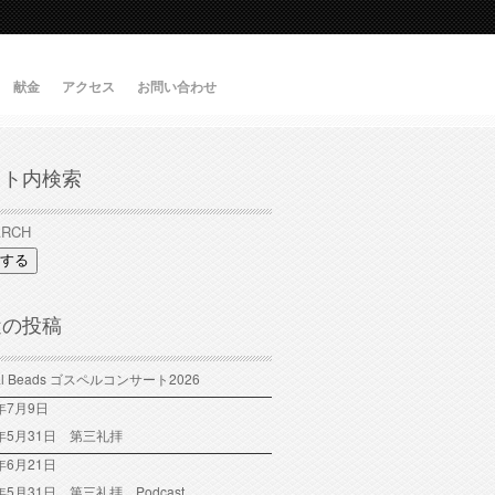
献金
アクセス
お問い合わせ
イト内検索
する
近の投稿
tal Beads ゴスペルコンサート2026
6年7月9日
6年5月31日 第三礼拝
年6月21日
6年5月31日 第三礼拝 Podcast