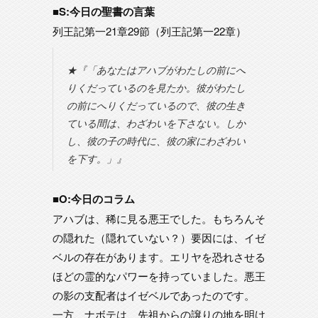
■S:今日の聖書の言葉
列王記第一21章29節（列王記第一22章）
★『「あなたはアハブがわたしの前にへ
りくだっているのを見たか。彼がわたし
の前にへりくだっているので、彼の生き
ている間は、わざわいを下さない。しか
し、彼の子の時代に、彼の家にわざわい
を下す。」』
■O:今日のコラム
アハブは、稀に見る悪王でした。もちろんそ
の隠れた（隠れていない？）要因には、イゼ
ベルの存在があります。エリヤを恐れさせる
ほどの霊的なパワーを持っていました。悪王
の影の支配者はイゼベルであったのです。
一方、ナボテは、先祖からの譲りの地を明け