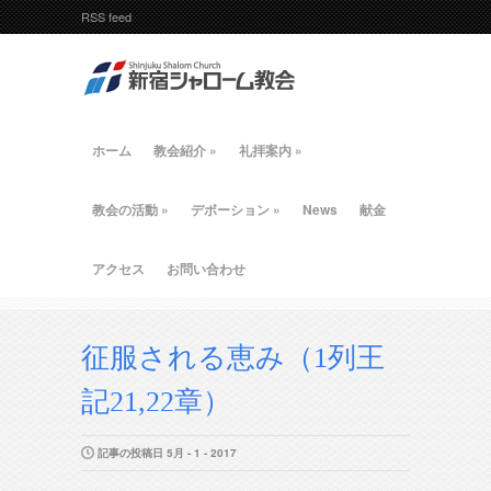
RSS feed
ホーム
教会紹介
»
礼拝案内
»
教会の活動
»
デボーション
»
News
献金
アクセス
お問い合わせ
征服される恵み（1列王
記21,22章）
記事の投稿日 5月 - 1 - 2017