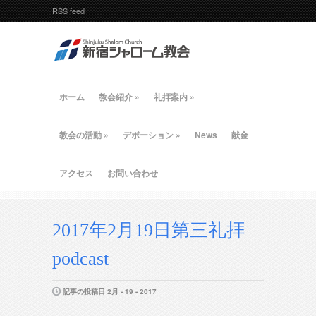
RSS feed
ホーム
教会紹介
»
礼拝案内
»
教会の活動
»
デボーション
»
News
献金
アクセス
お問い合わせ
2017年2月19日第三礼拝
podcast
記事の投稿日 2月 - 19 - 2017