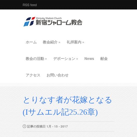
RSS feed
ホーム
教会紹介
»
礼拝案内
»
教会の活動
»
デボーション
»
News
献金
アクセス
お問い合わせ
とりなす者が花嫁となる
(Iサムエル記25.26章)
記事の投稿日 1月 - 15 - 2017