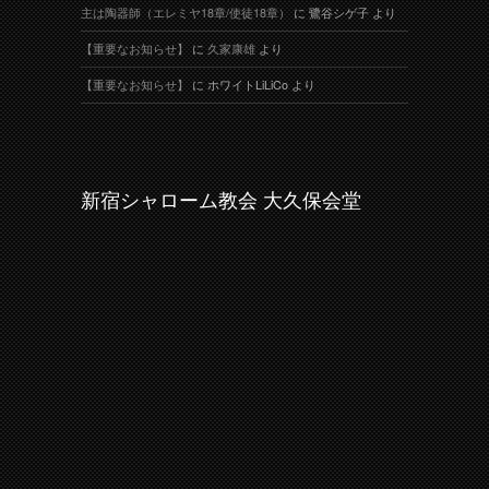
主は陶器師（エレミヤ18章/使徒18章）
に
鷺谷シゲ子
より
【重要なお知らせ】
に
久家康雄
より
【重要なお知らせ】
に
ホワイトLiLiCo
より
新宿シャローム教会 大久保会堂