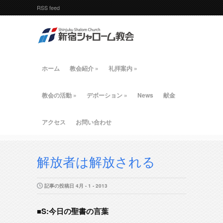
RSS feed
ホーム
教会紹介
»
礼拝案内
»
教会の活動
»
デボーション
»
News
献金
アクセス
お問い合わせ
解放者は解放される
記事の投稿日 4月 - 1 - 2013
■S:今日の聖書の言葉