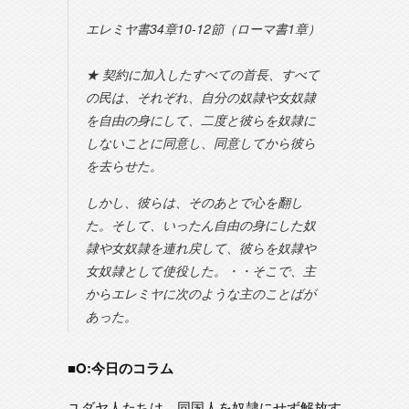
エレミヤ書34章10-12節（ローマ書1章）
★ 契約に加入したすべての首長、すべて
の民は、それぞれ、自分の奴隷や女奴隷
を自由の身にして、二度と彼らを奴隷に
しないことに同意し、同意してから彼ら
を去らせた。
しかし、彼らは、そのあとで心を翻し
た。そして、いったん自由の身にした奴
隷や女奴隷を連れ戻して、彼らを奴隷や
女奴隷として使役した。・・そこで、主
からエレミヤに次のような主のことばが
あった。
■O:今日のコラム
ユダヤ人たちは、同国人を奴隷にせず解放す