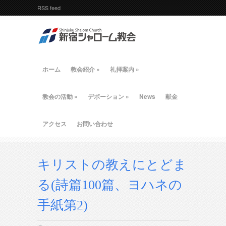
RSS feed
ホーム
教会紹介
»
礼拝案内
»
教会の活動
»
デボーション
»
News
献金
アクセス
お問い合わせ
キリストの教えにとどま
る(詩篇100篇、ヨハネの
手紙第2)