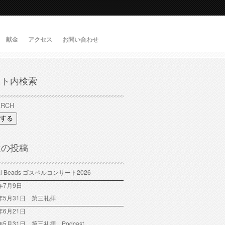
献金
アクセス
お問い合わせ
イト内検索
する
近の投稿
tal Beads ゴスペルコンサート2026
6年7月9日
6年5月31日 第三礼拝
年6月21日
6年5月31日 第三礼拝 Podcast