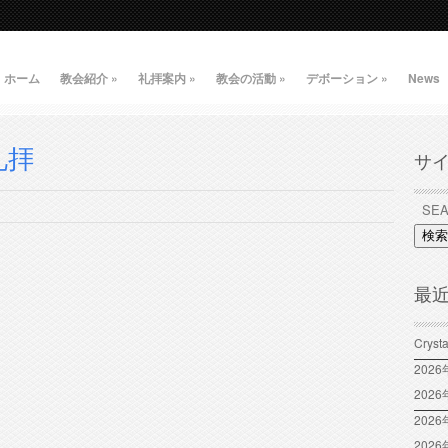
ホーム
教会紹介
»
礼拝案内
»
教会の活動
»
デボーション
»
News
礼拝
サ
検索
最
Crys
202
202
2026
202