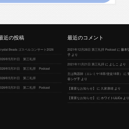
最近の投稿
最近のコメント
Crystal Beads ゴスペルコンサート2026
2021年12月26日 第三礼拝 Podcast
に
藤本
子
より
2026年5月31日 第三礼拝
2021年11月21日 第三礼拝
に
よしこ
より
2026年5月31日 第三礼拝 Podcast
主は陶器師（エレミヤ18章/使徒18章）
に
2026年5月31日 第二礼拝
谷シゲ子
より
2026年5月31日 第二礼拝 Podcast
【重要なお知らせ】
に
久家康雄
より
【重要なお知らせ】
に
ホワイトLiLiCo
よ