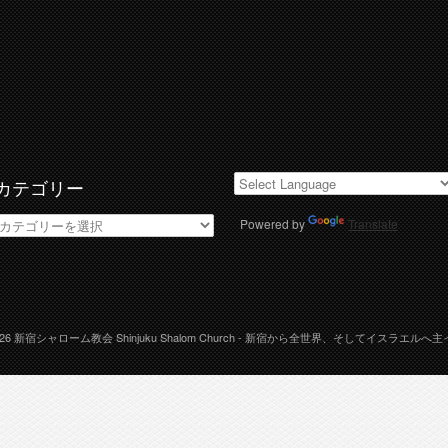
カテゴリー
カ
Powered by
Translate
テ
ゴ
リ
ー
026
新宿シャローム教会 Shinjuku Shalom Church
- 新宿から全世界、そしてイスラエルへ主