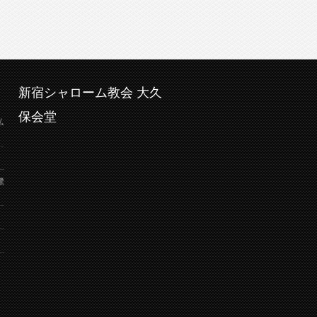
新宿シャローム教会 大久
保会堂
弘
鷺
り