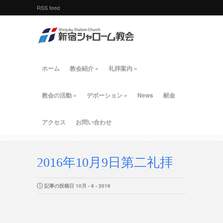
RSS feed
ホーム
教会紹介
»
礼拝案内
»
教会の活動
»
デボーション
»
News
献金
アクセス
お問い合わせ
2016年10月9日第二礼拝
記事の投稿日 10月 - 9 - 2016