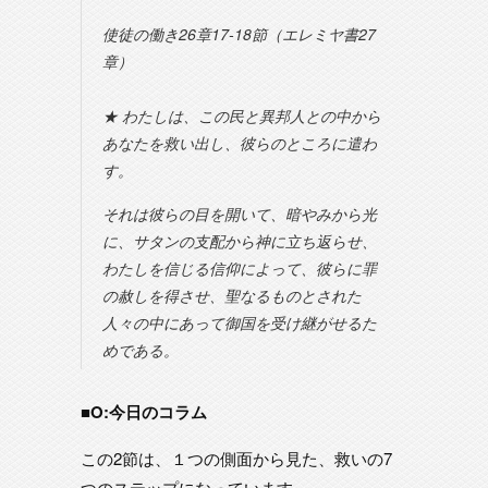
使徒の働き26章17-18節（エレミヤ書27
章）
★ わたしは、この民と異邦人との中から
あなたを救い出し、彼らのところに遣わ
す。
それは彼らの目を開いて、暗やみから光
に、サタンの支配から神に立ち返らせ、
わたしを信じる信仰によって、彼らに罪
の赦しを得させ、聖なるものとされた
人々の中にあって御国を受け継がせるた
めである。
■O:今日のコラム
この2節は、１つの側面から見た、救いの7
つのステップになっています。