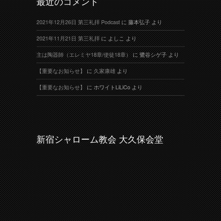
最近のコメント
2021年12月26日 第三礼拝 Podcast
に
藤本弘子
より
2021年11月21日 第三礼拝
に
よしこ
より
主は陶器師（エレミヤ18章/使徒18章）
に
鷺谷シゲ子
より
【重要なお知らせ】
に
久家康雄
より
【重要なお知らせ】
に
ホワイトLiLiCo
より
新宿シャローム教会 大久保会堂