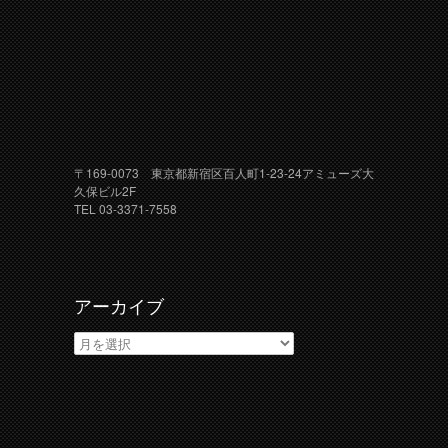
〒169-0073 東京都新宿区百人町1-23-24アミューズ大
久保ビル2F
TEL 03-3371-7558
アーカイブ
ア
ー
カ
イ
ブ