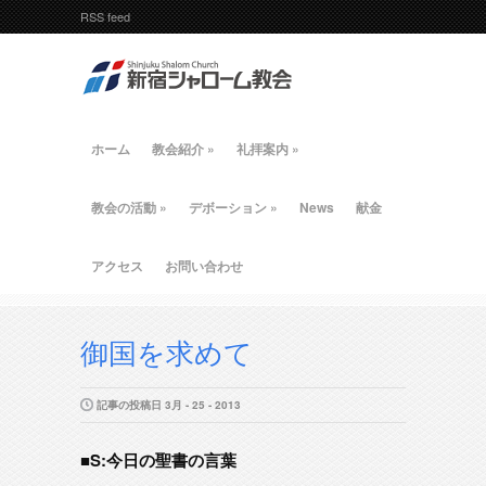
RSS feed
ホーム
教会紹介
»
礼拝案内
»
教会の活動
»
デボーション
»
News
献金
アクセス
お問い合わせ
御国を求めて
記事の投稿日 3月 - 25 - 2013
■S:今日の聖書の言葉