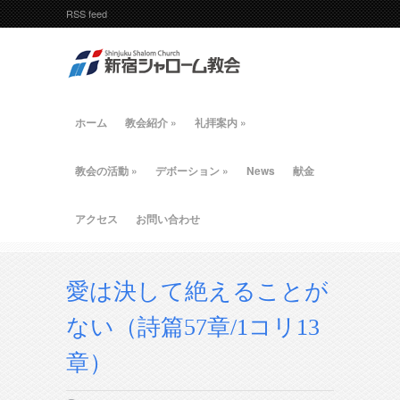
RSS feed
ホーム
教会紹介
»
礼拝案内
»
教会の活動
»
デボーション
»
News
献金
アクセス
お問い合わせ
愛は決して絶えることが
ない（詩篇57章/1コリ13
章）