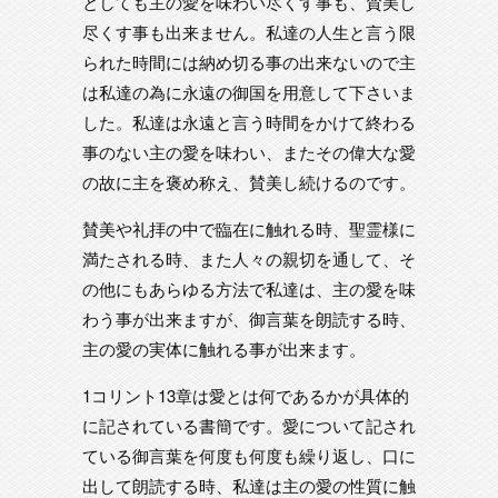
としても主の愛を味わい尽くす事も、賛美し
尽くす事も出来ません。私達の人生と言う限
られた時間には納め切る事の出来ないので主
は私達の為に永遠の御国を用意して下さいま
した。私達は永遠と言う時間をかけて終わる
事のない主の愛を味わい、またその偉大な愛
の故に主を褒め称え、賛美し続けるのです。
賛美や礼拝の中で臨在に触れる時、聖霊様に
満たされる時、また人々の親切を通して、そ
の他にもあらゆる方法で私達は、主の愛を味
わう事が出来ますが、御言葉を朗読する時、
主の愛の実体に触れる事が出来ます。
1コリント13章は愛とは何であるかが具体的
に記されている書簡です。愛について記され
ている御言葉を何度も何度も繰り返し、口に
出して朗読する時、私達は主の愛の性質に触