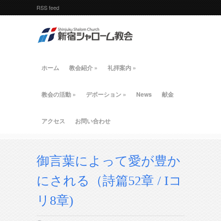
RSS feed
ホーム
教会紹介
»
礼拝案内
»
教会の活動
»
デボーション
»
News
献金
アクセス
お問い合わせ
御言葉によって愛が豊か
にされる（詩篇52章 / Iコ
リ8章)