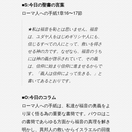
■S:今日の聖書の言葉
ローマ人への手紙1章16〜17節
★私は福音を恥とは思いません。福音
は、ユダヤ人をはじめギリシヤ人にも、
信じるすべての人にとって、救いを得さ
せる神の力です。なぜなら、福音のうち
には神の義が啓示されていて、その義
は、信仰に始まり信仰に進ませるからで
す。「義人は信仰によって生きる。」と
書いてあるとおりです。
■O:今日のコラム
ローマ人への手紙は、私達が福音の奥義をよ
り深く悟る為の重要な書簡です。パウロはこ
の書簡であらゆる方面から福音の真理を解き
明かし、異邦人の救いからイスラエルの回復