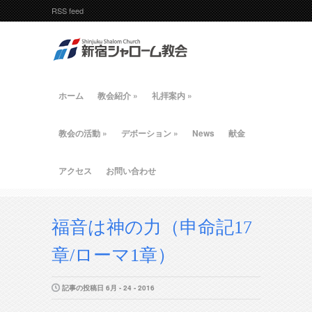
RSS feed
ホーム
教会紹介
»
礼拝案内
»
教会の活動
»
デボーション
»
News
献金
アクセス
お問い合わせ
福音は神の力（申命記17
章/ローマ1章）
記事の投稿日 6月 - 24 - 2016