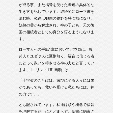
が成る事、また福音を受けた者達の具体的な
生き方を記しています。継続的にローマ書を
読む時、私達は御国の視野を持つ様になり、
奴隷の霊から解放され、神の子ども、天の御
国の相続者としての身分を悟るようになりま
す。
ローマ人への手紙1章においてパウロは、異
邦人とユダヤ人に区別無く、福音は信じる者
にとって救いを得させる神の力だと言ってい
ます。1コリント1章18節には
「十字架のことばは、滅びに至る人々には愚
かであっても、救いを受ける私たちには、神
の力です。」
とも記されています。私達は頭や概念で福音
を理解するだけにとどまらず、聖書に約束さ