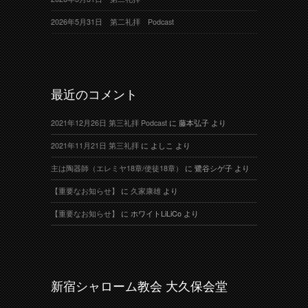
2026年5月31日 第二礼拝 Podcast
最近のコメント
2021年12月26日 第三礼拝 Podcast
に
藤本弘子
より
2021年11月21日 第三礼拝
に
よしこ
より
主は陶器師（エレミヤ18章/使徒18章）
に
鷺谷シゲ子
より
【重要なお知らせ】
に
久家康雄
より
【重要なお知らせ】
に
ホワイトLiLiCo
より
新宿シャローム教会 大久保会堂