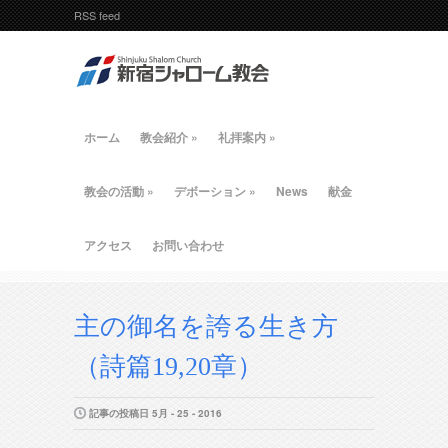
RSS feed
ホーム
教会紹介
»
礼拝案内
»
教会の活動
»
デボーション
»
News
献金
アクセス
お問い合わせ
主の御名を誇る生き方
（詩篇19,20章）
記事の投稿日 5月 - 25 - 2016