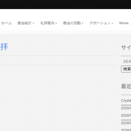
ホーム
教会紹介
»
礼拝案内
»
教会の活動
»
デボーション
»
News
礼拝
サ
検索
最
Crys
202
202
2026
202