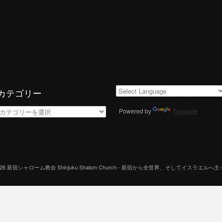
カテゴリー
カ
Powered by
Translate
テ
ゴ
リ
ー
026
新宿シャローム教会 Shinjuku Shalom Church
- 新宿から全世界、そしてイスラエルへ主