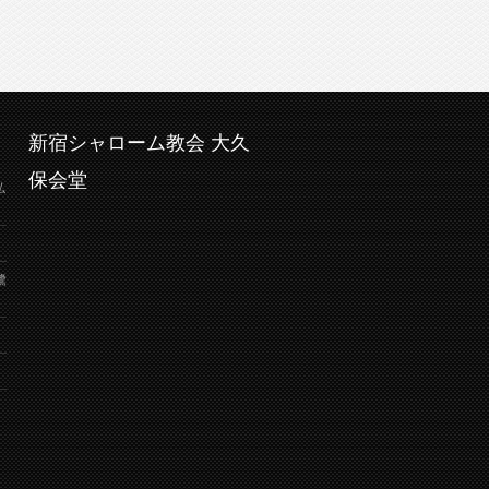
新宿シャローム教会 大久
保会堂
弘
鷺
り