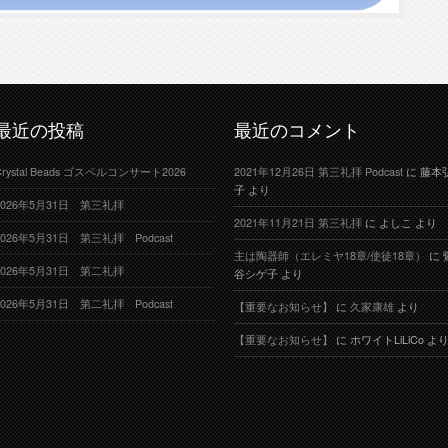
最近の投稿
最近のコメント
Crystal Beads ゴスペルコンサート2026
2021年12月26日 第三礼拝 Podcast
に
藤本
子
より
2026年5月31日 第三礼拝
2021年11月21日 第三礼拝
に
よしこ
より
2026年5月31日 第三礼拝 Podcast
主は陶器師（エレミヤ18章/使徒18章）
に
2026年5月31日 第二礼拝
谷シゲ子
より
2026年5月31日 第二礼拝 Podcast
【重要なお知らせ】
に
久家康雄
より
【重要なお知らせ】
に
ホワイトLiLiCo
よ