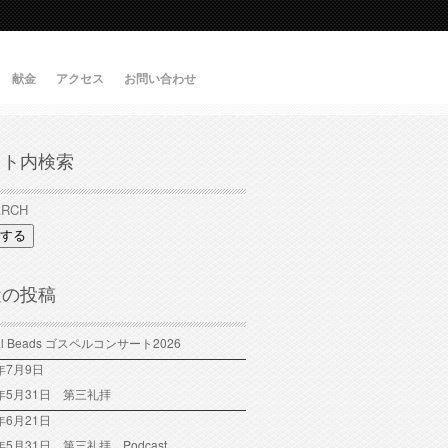
献金
アクセス
お問い合わせ
イト内検索
する
近の投稿
tal Beads ゴスペルコンサート2026
6年7月9日
6年5月31日 第三礼拝
年6月21日
6年5月31日 第三礼拝 Podcast