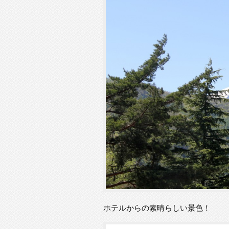
ホテルからの素晴らしい景色！