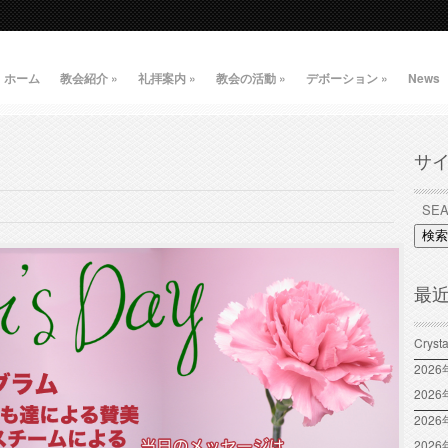
ホーム
教会紹介
»
礼拝案内
»
教会の活動
»
デボーション
»
News
サ
検索
最
Crys
202
202
2026
202