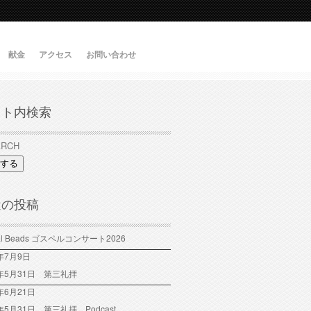
献金
アクセス
お問い合わせ
イト内検索
する
近の投稿
tal Beads ゴスペルコンサート2026
6年7月9日
6年5月31日 第三礼拝
年6月21日
6年5月31日 第三礼拝 Podcast