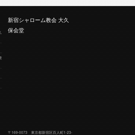
新宿シャローム教会 大久
保会堂
弘
鷺
り
〒169-0073 東京都新宿区百人町1-23-