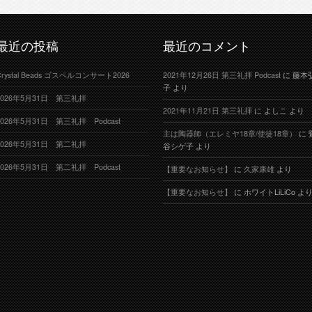
最近の投稿
最近のコメント
Crystal Beads ゴスペルコンサート2026
2021年12月26日 第三礼拝 Podcast
に
藤本
子
より
2026年5月31日 第三礼拝
2021年11月21日 第三礼拝
に
よしこ
より
2026年5月31日 第三礼拝 Podcast
主は陶器師（エレミヤ18章/使徒18章）
に
2026年5月31日 第二礼拝
谷シゲ子
より
2026年5月31日 第二礼拝 Podcast
【重要なお知らせ】
に
久家康雄
より
【重要なお知らせ】
に
ホワイトLiLiCo
よ