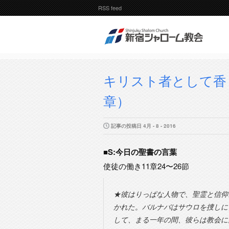
RSS feed
キリスト者として香り
章）
記事の投稿日 4月 - 8 - 2016
■S:今日の聖書の言葉
使徒の働き11章24〜26節
★彼はりっぱな人物で、聖霊と信仰
かれた。バルナバはサウロを捜しに
して、まる一年の間、彼らは教会に