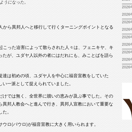
ようになった。
2026
202
2026
ヤ人から異邦人へと移行して行くターニングポイントとなる
202
2026
202
ら起こった迫害によって散らされた人々は、フェニキヤ、キ
2026
ったが、ユダヤ人以外の者にはだれにも、みことばを語ら
202
2026
徒達は初めの頃、ユダヤ人を中心に福音宣教をしていた
しい一派として捉えられていました。
だけでは無く、全世界に贖いの恵みが及ぶ事でした。その
ら異邦人教会へと進んで行き、異邦人宣教において重要な
した。
サウロ(パウロ)が福音宣教に大きく用いられます。