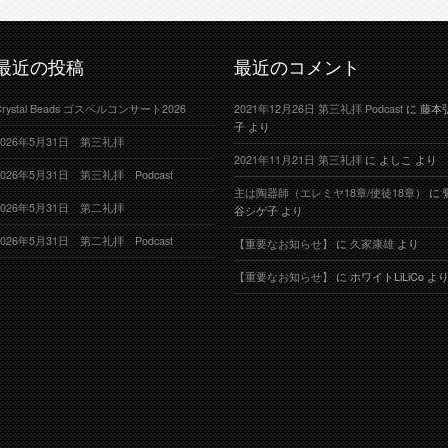
最近の投稿
最近のコメント
Crystal Beads ゴスペルコンサート2026
2021年12月26日 第三礼拝 Podcast
に
藤本
子
より
2026年5月31日 第三礼拝
2021年11月21日 第三礼拝
に
よしこ
より
2026年5月31日 第三礼拝 Podcast
主は陶器師（エレミヤ18章/使徒18章）
に
2026年5月31日 第二礼拝
谷シゲ子
より
2026年5月31日 第二礼拝 Podcast
【重要なお知らせ】
に
久家康雄
より
【重要なお知らせ】
に
ホワイトLiLiCo
よ