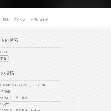
献金
アクセス
お問い合わせ
イト内検索
する
近の投稿
tal Beads ゴスペルコンサート2026
6年7月9日
6年5月31日 第三礼拝
年6月21日
6年5月31日 第三礼拝 Podcast