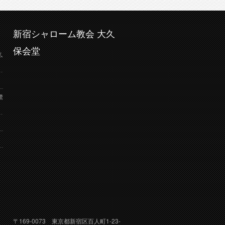
新宿シャローム教会 大久
保会堂
弘
鷺
り
〒169-0073 東京都新宿区百人町1-23-