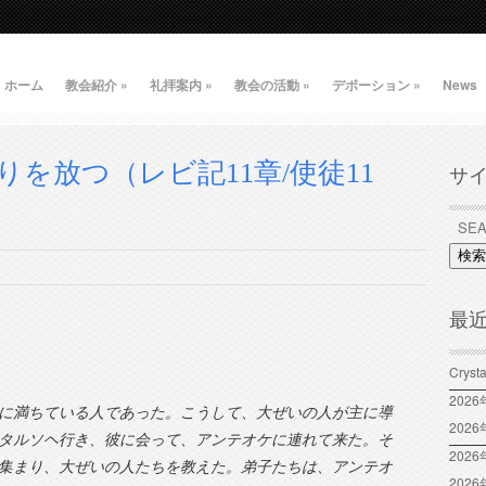
ホーム
教会紹介
»
礼拝案内
»
教会の活動
»
デボーション
»
News
を放つ（レビ記11章/使徒11
サ
検索
最
Crys
202
に満ちている人であった。こうして、大ぜいの人が主に導
202
タルソヘ行き、彼に会って、アンテオケに連れて来た。そ
2026
集まり、大ぜいの人たちを教えた。弟子たちは、アンテオ
202