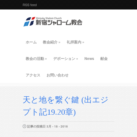
RSS feed
ホーム
教会紹介
»
礼拝案内
»
教会の活動
»
デボーション
»
News
献金
アクセス
お問い合わせ
天と地を繋ぐ鍵 (出エジ
プト記19.20章)
記事の投稿日 3月 - 18 - 2016