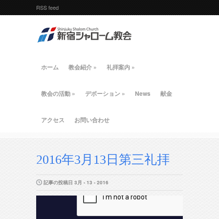
RSS feed
ホーム
教会紹介
»
礼拝案内
»
教会の活動
»
デボーション
»
News
献金
アクセス
お問い合わせ
2016年3月13日第三礼拝
記事の投稿日 3月 - 13 - 2016