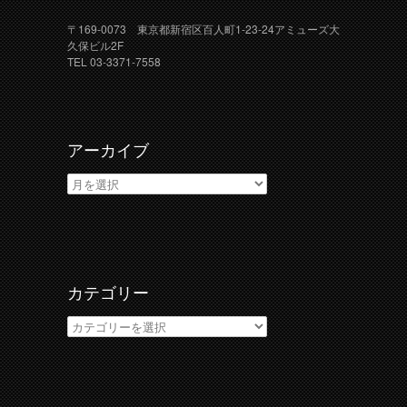
〒169-0073 東京都新宿区百人町1-23-24アミューズ大
久保ビル2F
TEL 03-3371-7558
アーカイブ
ア
ー
カ
イ
ブ
カテゴリー
カ
テ
ゴ
リ
ー