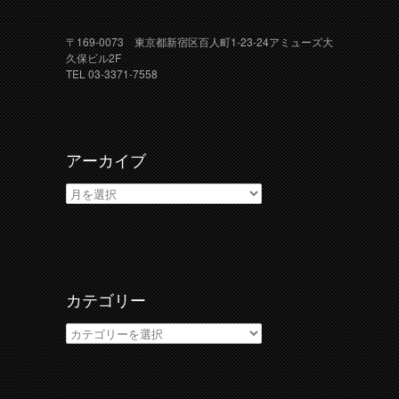
〒169-0073 東京都新宿区百人町1-23-24アミューズ大
久保ビル2F
TEL 03-3371-7558
アーカイブ
ア
ー
カ
イ
ブ
カテゴリー
カ
テ
ゴ
リ
ー