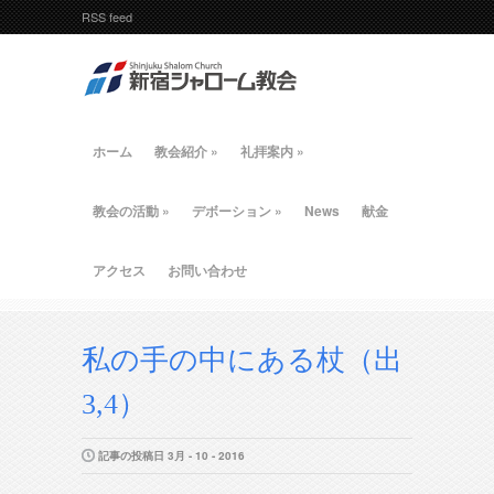
RSS feed
ホーム
教会紹介
»
礼拝案内
»
教会の活動
»
デボーション
»
News
献金
アクセス
お問い合わせ
私の手の中にある杖（出
3,4）
記事の投稿日 3月 - 10 - 2016