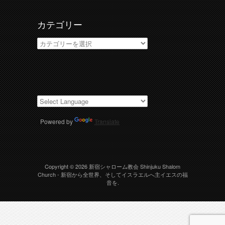
カテゴリー
カ
テ
ゴ
リ
ー
Powered by
Translate
Copyright © 2026
新宿シャローム教会 Shinjuku Shalom
Church
- 新宿から全世界、そしてイスラエルへ主イエスの福
音を.