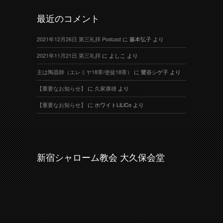
最近のコメント
2021年12月26日 第三礼拝 Podcast
に
藤本弘子
より
2021年11月21日 第三礼拝
に
よしこ
より
主は陶器師（エレミヤ18章/使徒18章）
に
鷺谷シゲ子
より
【重要なお知らせ】
に
久家康雄
より
【重要なお知らせ】
に
ホワイトLiLiCo
より
新宿シャローム教会 大久保会堂