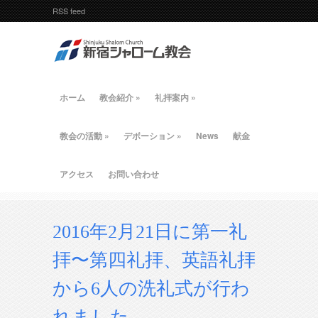
RSS feed
ホーム
教会紹介
»
礼拝案内
»
教会の活動
»
デボーション
»
News
献金
アクセス
お問い合わせ
2016年2月21日に第一礼
拝〜第四礼拝、英語礼拝
から6人の洗礼式が行わ
れました。