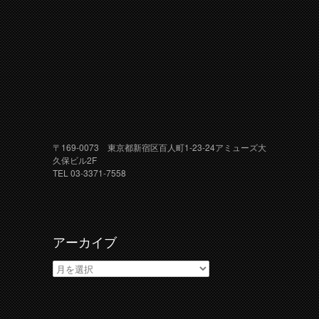
〒169-0073 東京都新宿区百人町1-23-24アミューズ大
久保ビル2F
TEL 03-3371-7558
アーカイブ
ア
ー
カ
イ
ブ