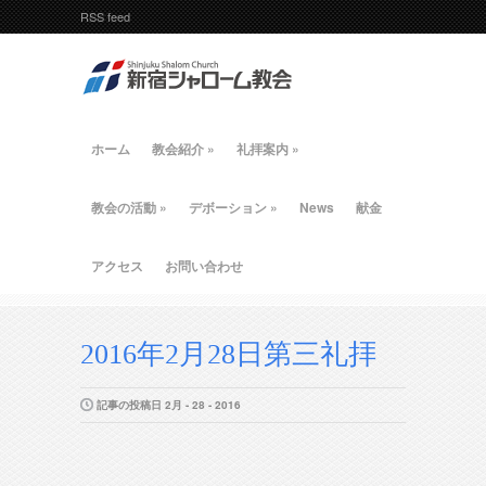
RSS feed
ホーム
教会紹介
»
礼拝案内
»
教会の活動
»
デボーション
»
News
献金
アクセス
お問い合わせ
2016年2月28日第三礼拝
記事の投稿日 2月 - 28 - 2016