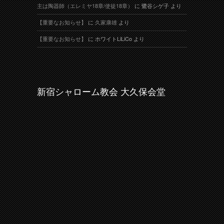
主は陶器師（エレミヤ18章/使徒18章）
に
鷺谷シゲ子
より
【重要なお知らせ】
に
久家康雄
より
【重要なお知らせ】
に
ホワイトLiLiCo
より
新宿シャローム教会 大久保会堂