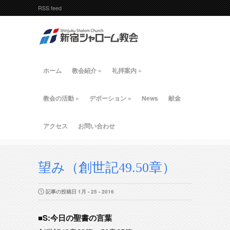
RSS feed
ホーム
教会紹介
»
礼拝案内
»
教会の活動
»
デボーション
»
News
献金
アクセス
お問い合わせ
望み（創世記49.50章）
記事の投稿日 1月 - 25 - 2016
■S:今日の聖書の言葉