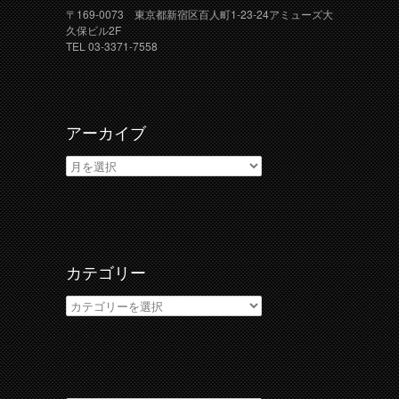
〒169-0073 東京都新宿区百人町1-23-24アミューズ大
久保ビル2F
TEL 03-3371-7558
アーカイブ
ア
ー
カ
イ
ブ
カテゴリー
カ
テ
ゴ
リ
ー