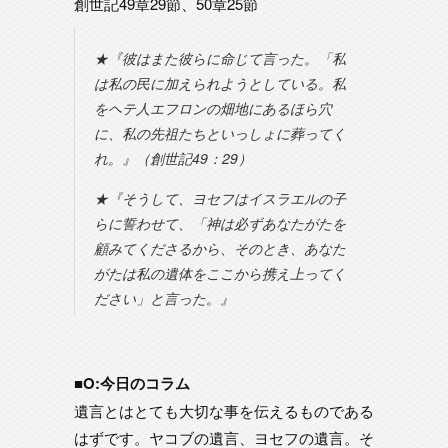
創世記49章29節、50章25節
★『彼はまた彼らに命じて言った。「私
は私の民に加えられようとしている。私
をヘテ人エフロンの畑地にあるほら穴
に、私の先祖たちといっしょに葬ってく
れ。』（創世記49：29）
★『そうして、ヨセフはイスラエルの子
らに誓わせて、「神は必ずあなたがたを
顧みてくださるから、そのとき、あなた
がたは私の遺体をここから携え上ってく
ださい」と言った。』
■O:今日のコラム
遺言とはとても大切な事を伝えるものである
はずです。ヤコブの遺言、ヨセフの遺言。そ