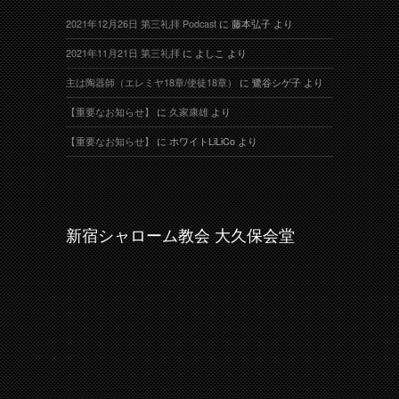
2021年12月26日 第三礼拝 Podcast
に
藤本弘子
より
2021年11月21日 第三礼拝
に
よしこ
より
主は陶器師（エレミヤ18章/使徒18章）
に
鷺谷シゲ子
より
【重要なお知らせ】
に
久家康雄
より
【重要なお知らせ】
に
ホワイトLiLiCo
より
新宿シャローム教会 大久保会堂