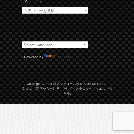
カ
テ
ゴ
リ
ー
Powered by
Translate
Copyright © 2026
新宿シャローム教会 Shinjuku Shalom
Church
- 新宿から全世界、そしてイスラエルへ主イエスの福
音を.