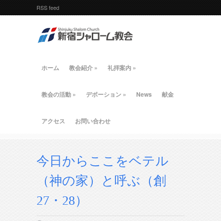
RSS feed
ホーム
教会紹介
»
礼拝案内
»
教会の活動
»
デボーション
»
News
献金
アクセス
お問い合わせ
今日からここをベテル
（神の家）と呼ぶ（創
27・28）