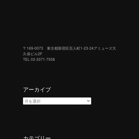
〒169-0073 東京都新宿区百人町1-23-24アミューズ大
久保ビル2F
TEL 03-3371-7558
アーカイブ
ア
ー
カ
イ
ブ
カテゴリー