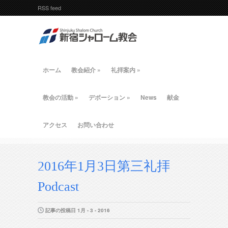
RSS feed
ホーム
教会紹介
»
礼拝案内
»
教会の活動
»
デボーション
»
News
献金
アクセス
お問い合わせ
2016年1月3日第三礼拝
Podcast
記事の投稿日 1月 - 3 - 2016