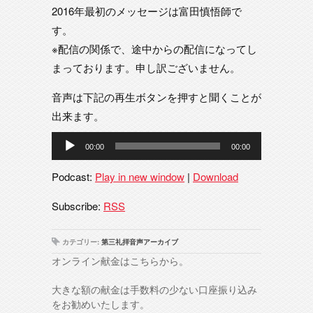
2016年最初のメッセージは富田慎悟師で
す。
※配信の関係で、途中からの配信になってし
まっております。申し訳ございません。
音声は下記の再生ボタンを押すと聞くことが
出来ます。
音
00:00
00:00
声
プ
Podcast:
Play in new window
|
Download
レ
ー
Subscribe:
RSS
ヤ
ー
カテゴリー:
第三礼拝音声アーカイブ
オンライン献金はこちらから。
大きな額の献金は手数料の少ない口座振り込み
をお勧めいたします。