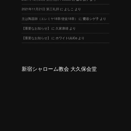
2021年11月21日 第三礼拝
に
よしこ
より
主は陶器師（エレミヤ18章/使徒18章）
に
鷺谷シゲ子
より
【重要なお知らせ】
に
久家康雄
より
【重要なお知らせ】
に
ホワイトLiLiCo
より
新宿シャローム教会 大久保会堂