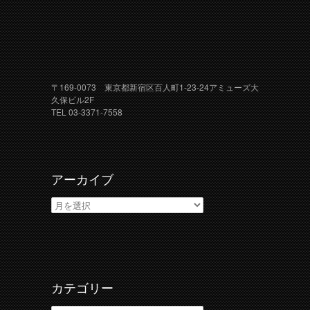
〒169-0073 東京都新宿区百人町1-23-24アミューズ大
久保ビル2F
TEL 03-3371-7558
アーカイブ
ア
ー
カ
イ
ブ
カテゴリー