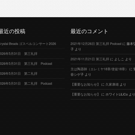
最近の投稿
最近のコメント
Crystal Beads ゴスペルコンサート2026
2021年12月26日 第三礼拝 Podcast
に
藤本
子
より
2026年5月31日 第三礼拝
2021年11月21日 第三礼拝
に
よしこ
より
2026年5月31日 第三礼拝 Podcast
主は陶器師（エレミヤ18章/使徒18章）
に
2026年5月31日 第二礼拝
谷シゲ子
より
2026年5月31日 第二礼拝 Podcast
【重要なお知らせ】
に
久家康雄
より
【重要なお知らせ】
に
ホワイトLiLiCo
よ