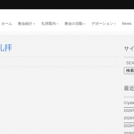
ホーム
教会紹介
»
礼拝案内
»
教会の活動
»
デボーション
»
News
二礼拝
サ
検索
最
Crys
202
202
2026
202