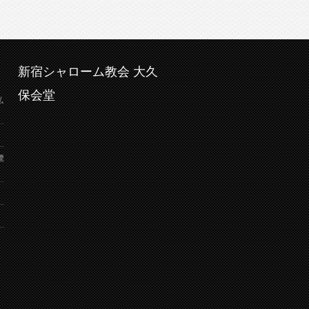
新宿シャローム教会 大久
保会堂
弘
鷺
り