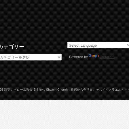
カテゴリー
カ
Powered by
Translate
テ
ゴ
リ
ー
026
新宿シャローム教会 Shinjuku Shalom Church
- 新宿から全世界、そしてイスラエルへ主