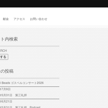
献金
アクセス
お問い合わせ
イト内検索
する
近の投稿
tal Beads ゴスペルコンサート2026
6年7月9日
6年5月31日 第三礼拝
年6月21日
6年5月31日 第三礼拝 Podcast