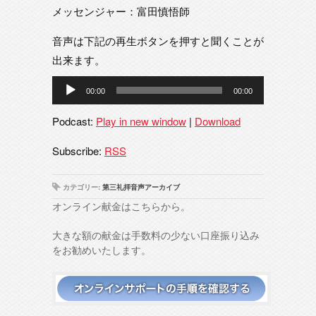
メッセンジャー：富田慎悟師
音声は下記の再生ボタンを押すと聞くことが
出来ます。
音
00:00
00:00
声
プ
Podcast:
Play in new window
|
Download
レ
ー
Subscribe:
RSS
ヤ
ー
カテゴリー:
第三礼拝音声アーカイブ
オンライン献金はこちらから。
大きな額の献金は手数料の少ない口座振り込み
をお勧めいたします。