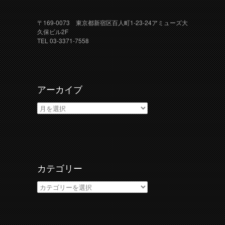
〒169-0073 東京都新宿区百人町1-23-24アミューズ大
久保ビル2F
TEL 03-3371-7558
アーカイブ
ア
ー
カ
イ
ブ
カテゴリー
カ
テ
ゴ
リ
ー