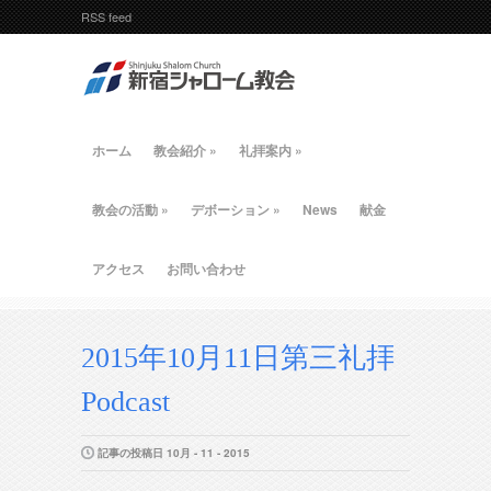
RSS feed
ホーム
教会紹介
»
礼拝案内
»
教会の活動
»
デボーション
»
News
献金
アクセス
お問い合わせ
2015年10月11日第三礼拝
Podcast
記事の投稿日 10月 - 11 - 2015