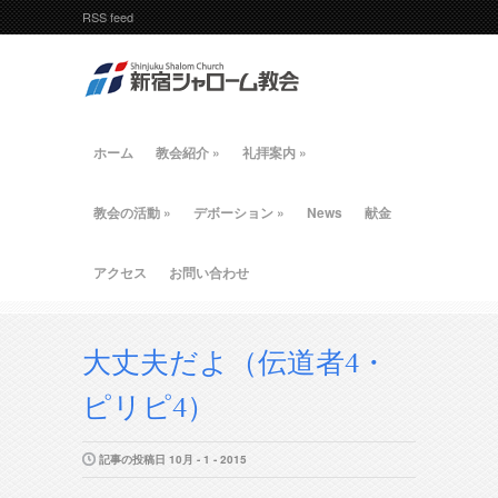
RSS feed
ホーム
教会紹介
»
礼拝案内
»
教会の活動
»
デボーション
»
News
献金
アクセス
お問い合わせ
大丈夫だよ（伝道者4・
ピリピ4）
記事の投稿日 10月 - 1 - 2015