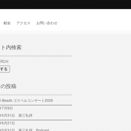
献金
アクセス
お問い合わせ
イト内検索
する
近の投稿
tal Beads ゴスペルコンサート2026
6年7月9日
6年5月31日 第三礼拝
年6月21日
6年5月31日 第三礼拝 Podcast