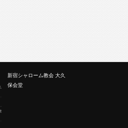
新宿シャローム教会 大久
保会堂
弘
鷺