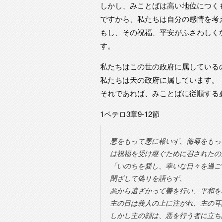
しかし、みことばは高い地位につく
ですから、私たちは自分の感情を考
もし、その祝福、平安がふさわしく
す。
私たちはこの世の政府に属している
私たちは天の政府に属しています。
それであれば、みことばに従順する
1ペテロ3章9-12節
悪をもって悪に報いず、侮辱をもっ
は祝福を受け継ぐために召されたの
「いのちを愛し、幸いな日々を過ご
閉ざして偽りを語らず、
悪から遠ざかって善を行い、平和を
主の目は義人の上に注がれ、主の耳
しかし主の顔は、悪を行う者に立ち