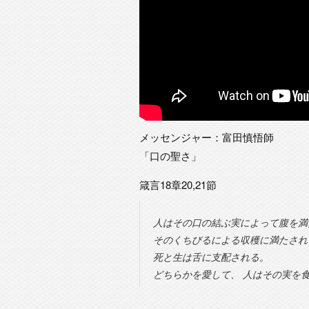
メッセンジャー：富田慎悟師
「口の聖さ」
箴言18章20,21節
人はその口の結ぶ実によって腹を満
そのくちびるによる収穫に満たされ
死と生は舌に支配される。
どちらかを愛して、 人はその実を