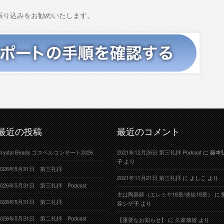
振り込みをお勧めいたします。
最近の投稿
最近のコメント
Crystal Beads ゴスペルコンサート2026
2021年12月26日 第三礼拝 Podcast
に
藤本
子
より
2026年5月31日 第三礼拝
2021年11月21日 第三礼拝
に
よしこ
より
2026年5月31日 第三礼拝 Podcast
主は陶器師（エレミヤ18章/使徒18章）
に
2026年5月31日 第二礼拝
谷シゲ子
より
2026年5月31日 第二礼拝 Podcast
【重要なお知らせ】
に
久家康雄
より