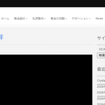
ホーム
教会紹介
»
礼拝案内
»
教会の活動
»
デボーション
»
News
拝
サ
検索
最
Crys
202
202
2026
202