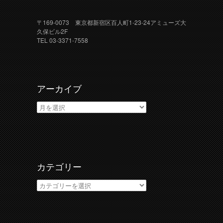
〒169-0073 東京都新宿区百人町1-23-24アミューズ大
久保ビル2F
TEL 03-3371-7558
アーカイブ
ア
ー
カ
イ
ブ
カテゴリー
カ
テ
ゴ
リ
ー