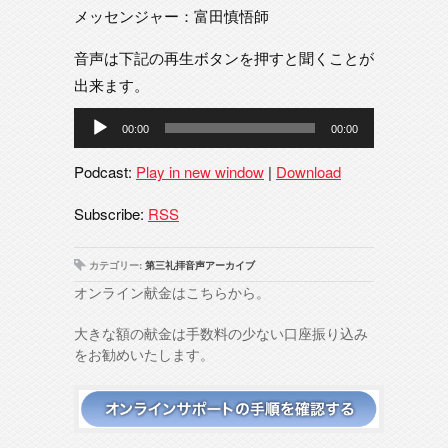
メッセンジャー：富田慎悟師
音声は下記の再生ボタンを押すと聞くことが
出来ます。
音
00:00
00:00
声
プ
Podcast:
Play in new window
|
Download
レ
ー
Subscribe:
RSS
ヤ
ー
カテゴリー:
第三礼拝音声アーカイブ
オンライン献金はこちらから。
大きな額の献金は手数料の少ない口座振り込み
をお勧めいたします。