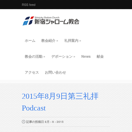
RSS feed
ホーム
教会紹介
»
礼拝案内
»
教会の活動
»
デボーション
»
News
献金
アクセス
お問い合わせ
2015年8月9日第三礼拝
Podcast
記事の投稿日 8月 - 9 - 2015