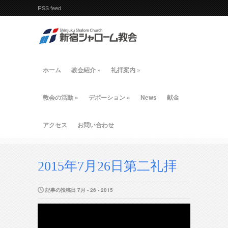
RSS feed
ホーム
教会紹介
»
礼拝案内
»
教会の活動
»
デボーション
»
News
献金
アクセス
お問い合わせ
2015年7月26日第二礼拝
記事の投稿日 7月 - 26 - 2015