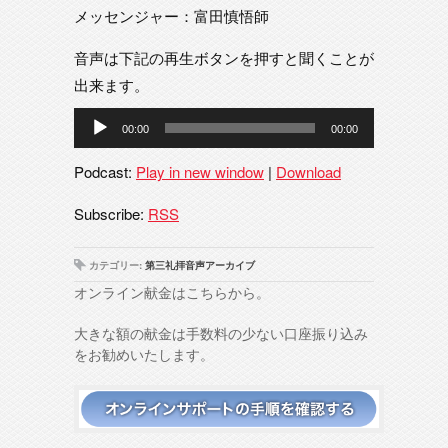
メッセンジャー：富田慎悟師
音声は下記の再生ボタンを押すと聞くことが
出来ます。
音
00:00
00:00
声
プ
Podcast:
Play in new window
|
Download
レ
ー
Subscribe:
RSS
ヤ
ー
カテゴリー:
第三礼拝音声アーカイブ
オンライン献金はこちらから。
大きな額の献金は手数料の少ない口座振り込み
をお勧めいたします。