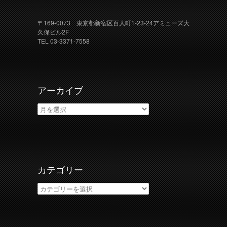
〒169-0073 東京都新宿区百人町1-23-24アミューズ大
久保ビル2F
TEL 03-3371-7558
アーカイブ
ア
ー
カ
イ
ブ
カテゴリー
カ
テ
ゴ
リ
ー