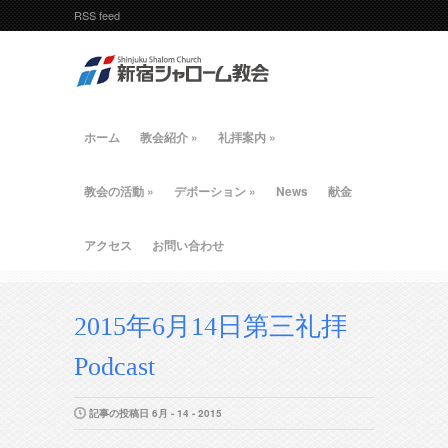
RSS feed
ホーム
教会紹介
»
礼拝案内
»
教会の活動
»
デボーション
»
News
献金
アクセス
お問い合わせ
2015年6月14日第三礼拝
Podcast
記事の投稿日 6月 - 14 - 2015