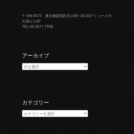
〒169-0073 東京都新宿区百人町1-23-24アミューズ大
久保ビル2F
TEL 03-3371-7558
アーカイブ
ア
ー
カ
イ
ブ
カテゴリー
カ
テ
ゴ
リ
ー