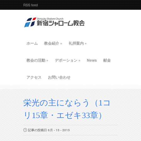
RSS feed
ホーム
教会紹介
»
礼拝案内
»
教会の活動
»
デボーション
»
News
献金
アクセス
お問い合わせ
栄光の主にならう（1コ
リ15章・エゼキ33章）
記事の投稿日 6月 - 15 - 2015