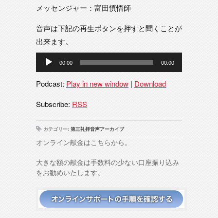
メッセンジャー：富田慎悟師
音声は下記の再生ボタンを押すと聞くことが
出来ます。
音
00:00
00:00
声
プ
Podcast:
Play in new window
|
Download
レ
ー
Subscribe:
RSS
ヤ
ー
カテゴリー:
第三礼拝音声アーカイブ
オンライン献金はこちらから。
大きな額の献金は手数料の少ない口座振り込み
をお勧めいたします。