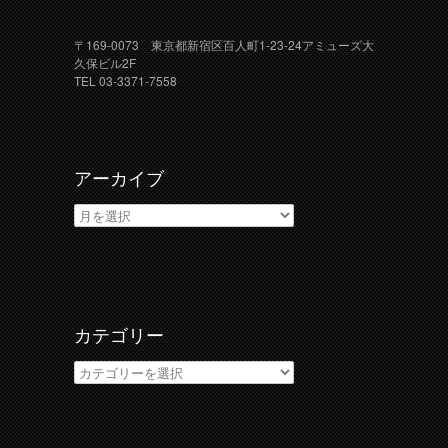
〒169-0073 東京都新宿区百人町1-23-24アミューズ大
久保ビル2F
TEL 03-3371-7558
アーカイブ
ア
ー
カ
イ
ブ
カテゴリー
カ
テ
ゴ
リ
ー