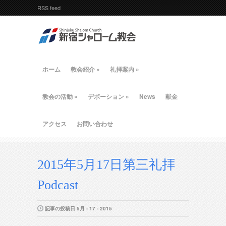
RSS feed
ホーム
教会紹介
»
礼拝案内
»
教会の活動
»
デボーション
»
News
献金
アクセス
お問い合わせ
2015年5月17日第三礼拝
Podcast
記事の投稿日 5月 - 17 - 2015