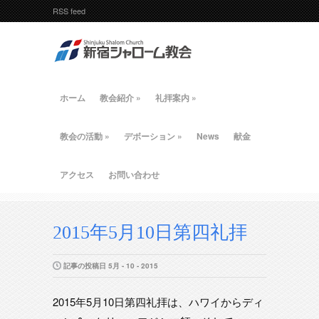
RSS feed
ホーム
教会紹介
»
礼拝案内
»
教会の活動
»
デボーション
»
News
献金
アクセス
お問い合わせ
2015年5月10日第四礼拝
記事の投稿日 5月 - 10 - 2015
2015年5月10日第四礼拝は、ハワイからディ