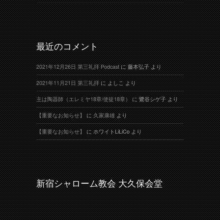
最近のコメント
2021年12月26日 第三礼拝 Podcast
に
藤本弘子
より
2021年11月21日 第三礼拝
に
よしこ
より
主は陶器師（エレミヤ18章/使徒18章）
に
鷺谷シゲ子
より
【重要なお知らせ】
に
久家康雄
より
【重要なお知らせ】
に
ホワイトLiLiCo
より
新宿シャローム教会 大久保会堂