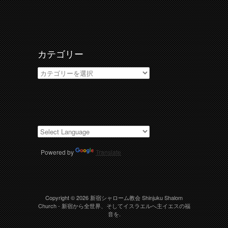
ー
カ
イ
ブ
カテゴリー
カ
テ
ゴ
リ
ー
Powered by
Translate
Copyright © 2026
新宿シャローム教会 Shinjuku Shalom
Church
- 新宿から全世界、そしてイスラエルへ主イエスの福
音を.