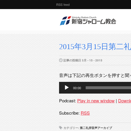
RSS feed
2015年3月15日第二礼拝
記事の投稿日 3月 - 15 - 2015
音声は下記の再生ボタンを押すと聞
音
00:00
声
プ
Podcast:
Play in new window
|
Downl
レ
ー
Subscribe:
RSS
ヤ
ー
カテゴリー:
第二礼拝音声アーカイブ