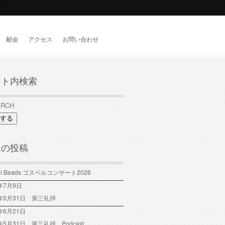
献金
アクセス
お問い合わせ
イト内検索
する
近の投稿
tal Beads ゴスペルコンサート2026
6年7月9日
6年5月31日 第三礼拝
年6月21日
6年5月31日 第三礼拝 Podcast