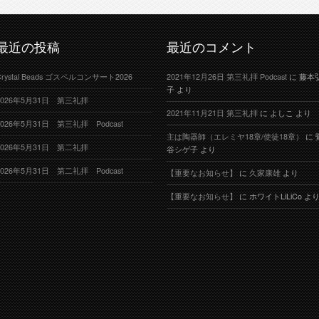
最近の投稿
最近のコメント
Crystal Beads ゴスペルコンサート2026
2021年12月26日 第三礼拝 Podcast
に
藤本
子
より
2026年5月31日 第三礼拝
2021年11月21日 第三礼拝
に
よしこ
より
2026年5月31日 第三礼拝 Podcast
主は陶器師（エレミヤ18章/使徒18章）
に
2026年5月31日 第二礼拝
谷シゲ子
より
2026年5月31日 第二礼拝 Podcast
【重要なお知らせ】
に
久家康雄
より
【重要なお知らせ】
に
ホワイトLiLiCo
よ