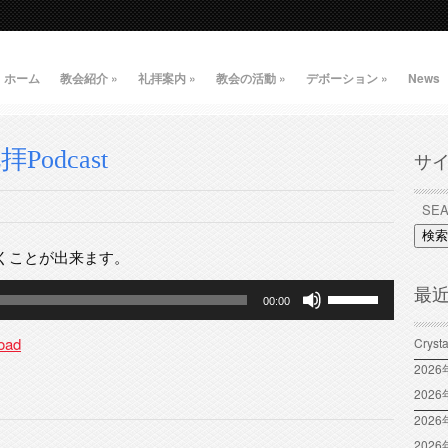
ホーム
教会紹介
»
礼拝案内
»
教会の活動
»
デボーション
»
News
Podcast
サ
検索
くことが出来ます。
ボ
最
00:00
リ
ュ
oad
Crys
ー
202
ム
202
調
2026
節
に
202