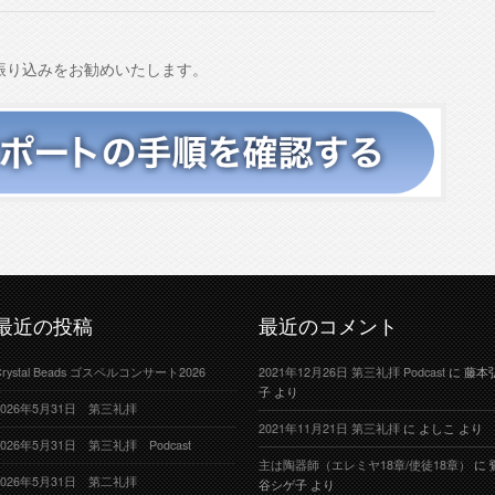
振り込みをお勧めいたします。
最近の投稿
最近のコメント
Crystal Beads ゴスペルコンサート2026
2021年12月26日 第三礼拝 Podcast
に
藤本
子
より
2026年5月31日 第三礼拝
2021年11月21日 第三礼拝
に
よしこ
より
2026年5月31日 第三礼拝 Podcast
主は陶器師（エレミヤ18章/使徒18章）
に
2026年5月31日 第二礼拝
谷シゲ子
より