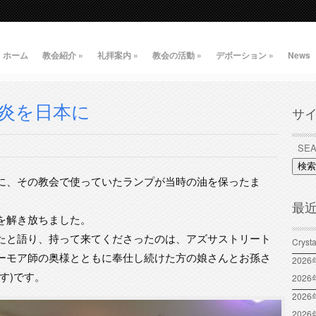
ホーム
教会紹介
»
礼拝案内
»
教会の活動
»
デボーション
»
News
炎を日本に
サ
検索
に、その教会で使っていたランプが当時の油を保ったま
最
を解き放ちました。
たと語り、持って来てくださったのは、アズサストリート
Crys
ーモア師の奥様とともに奉仕し続けた方の娘さんとお孫さ
202
す)です。
202
2026
202