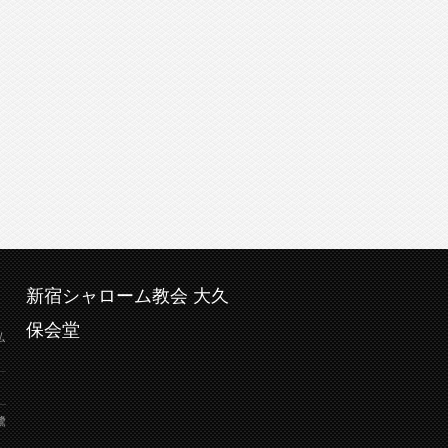
新宿シャローム教会 大久
保会堂
弘
鷺