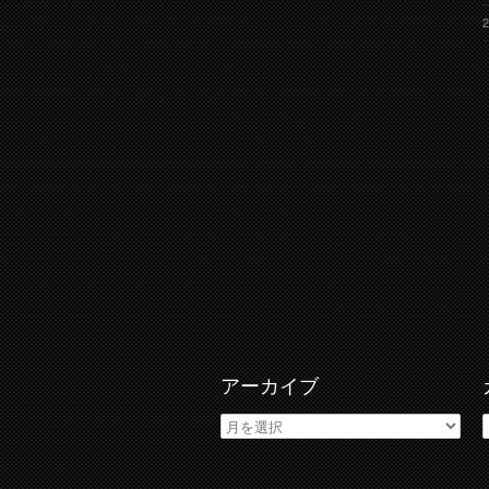
アーカイブ
ア
ー
カ
イ