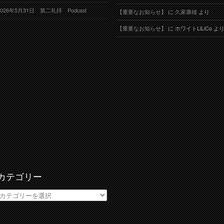
2026年5月31日 第二礼拝 Podcast
【重要なお知らせ】
に
久家康雄
より
【重要なお知らせ】
に
ホワイトLiLiCo
よ
カテゴリー
カ
テ
ゴ
リ