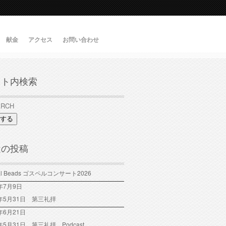
献金
アクセス
お問い合わせ
イト内検索
する
近の投稿
tal Beads ゴスペルコンサート2026
6年7月9日
6年5月31日 第三礼拝
年6月21日
6年5月31日 第三礼拝 Podcast