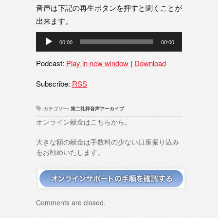
音声は下記の再生ボタンを押すと聞くことが
出来ます。
音
00:00
00:00
声
プ
Podcast:
Play in new window
|
Download
レ
ー
Subscribe:
RSS
ヤ
ー
カテゴリー:
第二礼拝音声アーカイブ
オンライン献金はこちらから。
大きな額の献金は手数料の少ない口座振り込み
をお勧めいたします。
Comments are closed.