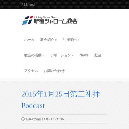
RSS feed
ホーム
教会紹介
»
礼拝案内
»
教会の活動
»
デボーション
»
News
献金
アクセス
お問い合わせ
2015年1月25日第二礼拝
Podcast
記事の投稿日 1月 - 25 - 2015