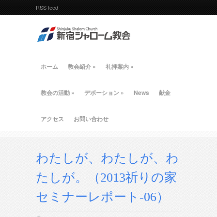
RSS feed
ホーム
教会紹介
»
礼拝案内
»
教会の活動
»
デボーション
»
News
献金
アクセス
お問い合わせ
わたしが、わたしが、わ
たしが。（2013祈りの家
セミナーレポート-06）