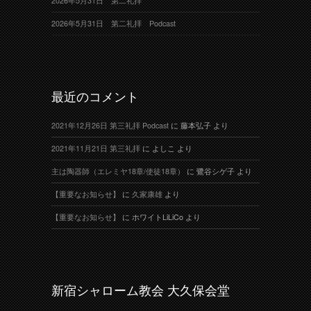
2026年5月31日 第二礼拝
2026年5月31日 第二礼拝 Podcast
最近のコメント
2021年12月26日 第三礼拝 Podcast
に
藤本弘子
より
2021年11月21日 第三礼拝
に
よしこ
より
主は陶器師（エレミヤ18章/使徒18章）
に
鷺谷シゲ子
より
【重要なお知らせ】
に
久家康雄
より
【重要なお知らせ】
に
ホワイトLiLiCo
より
新宿シャローム教会 大久保会堂