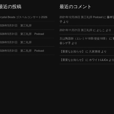
最近の投稿
最近のコメント
Crystal Beads ゴスペルコンサート2026
2021年12月26日 第三礼拝 Podcast
に
藤本
子
より
2026年5月31日 第三礼拝
2021年11月21日 第三礼拝
に
よしこ
より
2026年5月31日 第三礼拝 Podcast
主は陶器師（エレミヤ18章/使徒18章）
に
2026年5月31日 第二礼拝
谷シゲ子
より
2026年5月31日 第二礼拝 Podcast
【重要なお知らせ】
に
久家康雄
より
【重要なお知らせ】
に
ホワイトLiLiCo
よ