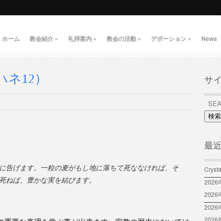
ホーム
教会紹介
»
礼拝案内
»
教会の活動
»
デボーション
»
News
ハネ12）
サ
検索
最
に告げます。一粒の麦がもし地に落ちて死ななければ、そ
Crys
死ねば、豊かな実を結びます。
202
202
2026
202