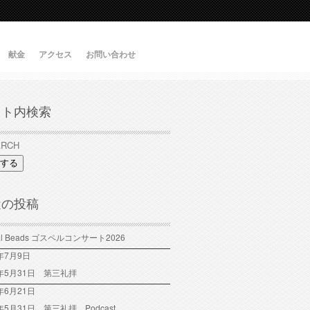
献金
アクセス
お問い合わせ
イト内検索
する
近の投稿
tal Beads ゴスペルコンサート2026
6年7月9日
6年5月31日 第三礼拝
年6月21日
6年5月31日 第三礼拝 Podcast