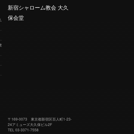
新宿シャローム教会 大久
保会堂
弘
鷺
り
〒169-0073 東京都新宿区百人町1-23-
24アミューズ大久保ビル2F
TEL 03-3371-7558