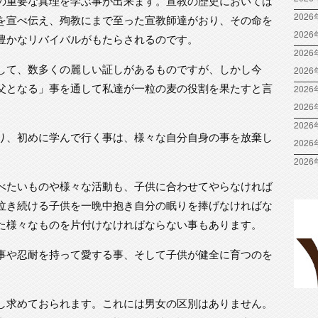
の重要な真理を学ぶ事が出来ます。宣教の歴史においては
2026
を宣べ伝え、殉教にまで至った宣教師達がおり、その命を
202
豊かなリバイバルがもたらされるのです。
2026
して、数多くの麗しい証しがあるものですが、しかし今
202
父となる」事を通して私達が一粒の麦の役割を果たすと言
2026
202
2026
り、初めに学んで行く事は、様々な自分自身の事を放棄し
202
2026
べたいものや様々な活動も、子供に合わせてやらなければ
泣き続ける子供を一晩中抱き自分の眠りを捧げなければな
た様々なものを片付けなければならない事もあります。
事や忍耐を持って愛する事、そして子供が健全に育つのを
し求めておられます。これには男女の区別はありません。