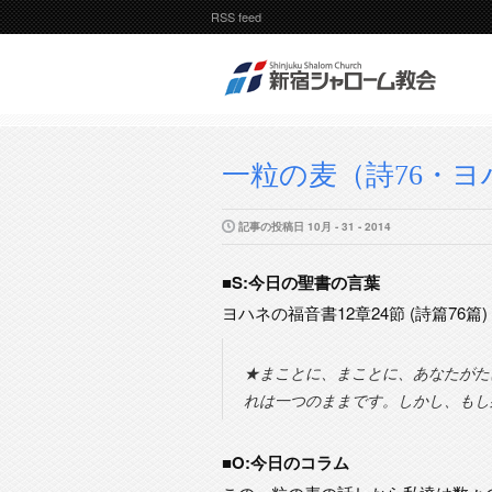
RSS feed
一粒の麦（詩76・ヨ
記事の投稿日 10月 - 31 - 2014
■S:今日の聖書の言葉
ヨハネの福音書12章24節 (詩篇76篇)
★まことに、まことに、あなたがた
れは一つのままです。しかし、もし
■O:今日のコラム