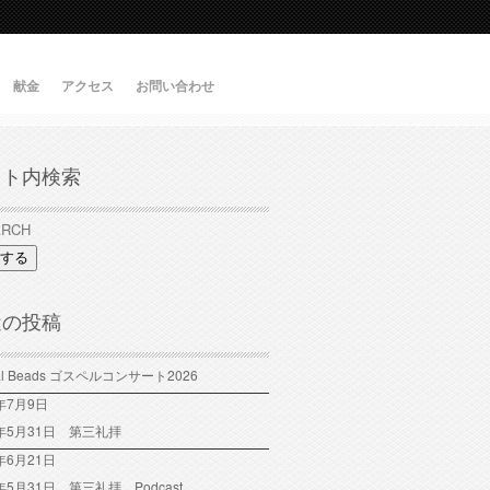
献金
アクセス
お問い合わせ
イト内検索
する
近の投稿
tal Beads ゴスペルコンサート2026
6年7月9日
6年5月31日 第三礼拝
年6月21日
6年5月31日 第三礼拝 Podcast