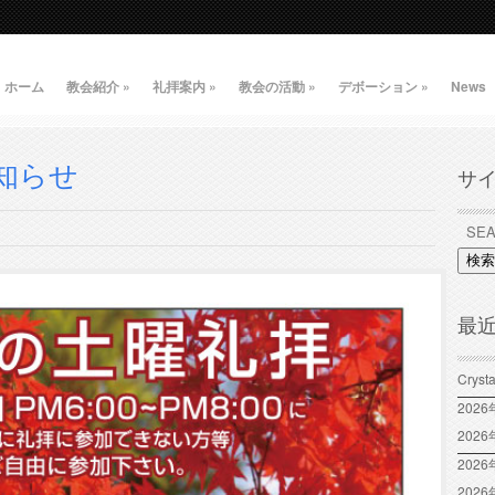
ホーム
教会紹介
»
礼拝案内
»
教会の活動
»
デボーション
»
News
知らせ
サ
検索
最
Crys
202
202
2026
202