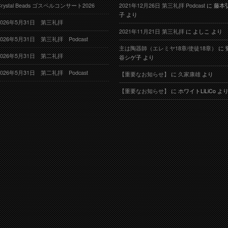
Crystal Beads ゴスペルコンサート2026
2021年12月26日 第三礼拝 Podcast
に
藤本
子
より
2026年5月31日 第三礼拝
2021年11月21日 第三礼拝
に
よしこ
より
2026年5月31日 第三礼拝 Podcast
主は陶器師（エレミヤ18章/使徒18章）
に
2026年5月31日 第二礼拝
谷シゲ子
より
2026年5月31日 第二礼拝 Podcast
【重要なお知らせ】
に
久家康雄
より
【重要なお知らせ】
に
ホワイトLiLiCo
よ