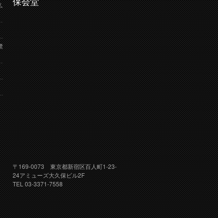
保会堂
弘
鷺
り
〒169-0073 東京都新宿区百人町1-23-
24アミューズ大久保ビル2F
TEL 03-3371-7558